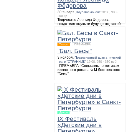
Фёдорова
8 ноября,
Большой зал академической
Филармонии имени Д.Шостаковича
19:00
30 января,
Клуб Космонавт
20:00, 900–
МАЛЕР. Симфония №2
2000 р.
Творчество Леонида Фёдорова -
создателя «музыки будущего», как её
называют обозреватели, можно будет
послушать 30 января на сольном
концерте. Музыкант исполнит
собственные композиции и
полюбившиеся многим мелодии
! ПРЕМЬЕРА !
Театры
группы «АукцЫона».
"Бал. Бесы"
3 ноября,
Православный драматический
театр "СТРАННИК"
19:00, 250 - 350 руб.
! ПРЕМЬЕРА ! Спектакль по мотивам
известного романа Ф.М.Достоевского
"Бесы".
Другое
IX Фестиваль
«Детские дни в
Петербурге»