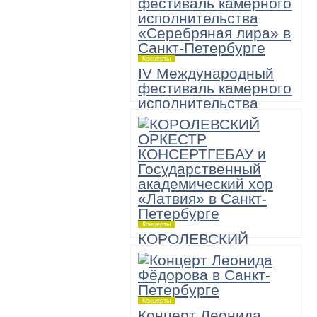
Концерты
IV Международный
фестиваль камерного
исполнительства
«Серебряная лира»
6 ноября,
Большой зал академической
Филармонии имени Д.Шостаковича
19:00
«А теперь — Моцарт!» Музыкально-
комедийное шоу
Концерты
КОРОЛЕВСКИЙ
ОРКЕСТР
КОНСЕРТГЕБАУ и
Государственный
академический хор
Концерты
«Латвия»
Концерт Леонида