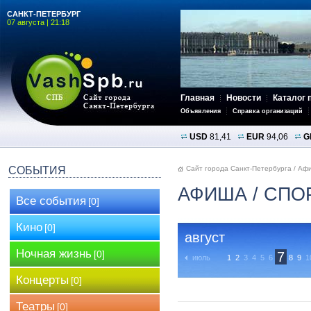
САНКТ-ПЕТЕРБУРГ
07 августа | 21:18
Главная
Новости
Каталог 
Объявления
Справка организаций
USD
81,41
EUR
94,06
G
СОБЫТИЯ
Сайт города Санкт-Петербурга
/
Аф
АФИША
/ СПО
Все события
[0]
Кино
[0]
август
Ночная жизнь
[0]
7
июль
1
2
3
4
5
6
8
9
1
Концерты
[0]
Театры
[0]