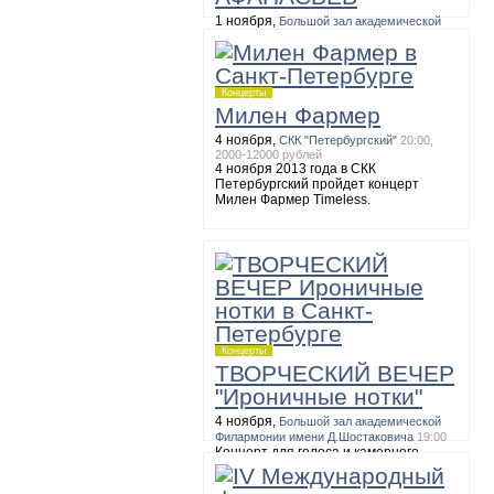
1 ноября,
Большой зал академической
Филармонии имени Д.Шостаковича
19:00
БЕТХОВЕН. Сонаты №№ 10, 15, 17,
27
Концерты
Милен Фармер
4 ноября,
СКК "Петербургский"
20:00,
2000-12000 рублей
4 ноября 2013 года в СКК
Петербургский пройдет концерт
Милен Фармер Timeless.
Концерты
ТВОРЧЕСКИЙ ВЕЧЕР
"Ироничные нотки"
4 ноября,
Большой зал академической
Филармонии имени Д.Шостаковича
19:00
Концерт для голоса и камерного
оркестра