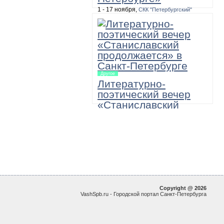
1 - 17 ноября,
СКК "Петербургский"
10:00, 100 рублей, необходимо уточнить
Масштабная двухнедельная
программа, в которую входят игра-
путешествие по музеям «12345 – я
иду искать!», а также выставки, акции,
мастер-классы и игровые занятия для
детей и подростков.
Другое
Литературно-
поэтический вечер
«Станиславский
продолжается»
22 ноября,
Большой зал академической
Филармонии имени Д.Шостаковича
19:00
"МХАТовские вечера в Санкт-
Петербургской Филармонии. Поэзия и
проза в исполнении артистов МХТ им.
Чехова"
Copyright @ 2026
VashSpb.ru - Городской портал Санкт-Петербурга