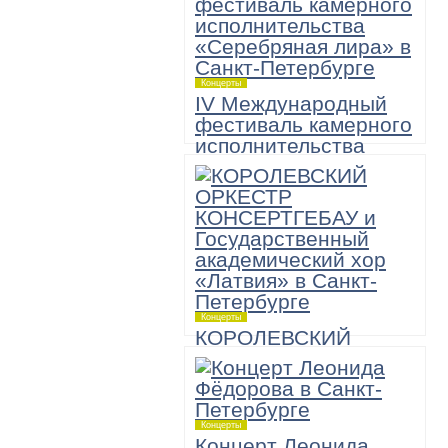
Концерты
IV Международный
фестиваль камерного
исполнительства
«Серебряная лира»
6 ноября,
Большой зал академической
Филармонии имени Д.Шостаковича
19:00
«А теперь — Моцарт!» Музыкально-
комедийное шоу
Концерты
КОРОЛЕВСКИЙ
ОРКЕСТР
КОНСЕРТГЕБАУ и
Государственный
академический хор
Концерты
«Латвия»
Концерт Леонида