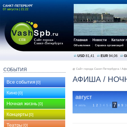
САНКТ-ПЕТЕРБУРГ
07 августа | 21:22
Главная
Новости
Каталог 
Объявления
Справка организаций
USD
81,41
EUR
94,06
G
СОБЫТИЯ
Сайт города Санкт-Петербурга
/
Аф
АФИША
/ НОЧ
Все события
[0]
Кино
[0]
август
Ночная жизнь
[0]
7
июль
1
2
3
4
5
6
8
9
1
Концерты
[0]
Театры
[0]