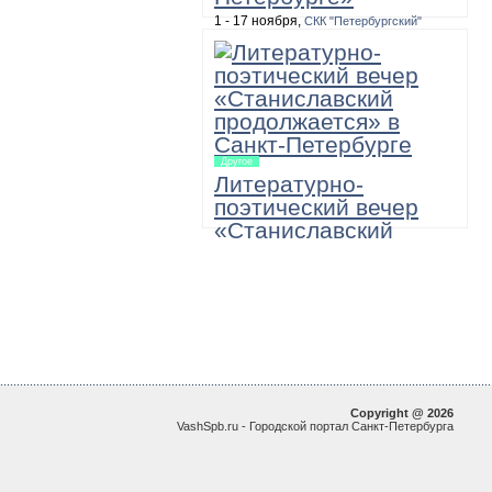
1 - 17 ноября,
СКК "Петербургский"
10:00, 100 рублей, необходимо уточнить
Масштабная двухнедельная
программа, в которую входят игра-
путешествие по музеям «12345 – я
иду искать!», а также выставки, акции,
мастер-классы и игровые занятия для
детей и подростков.
Другое
Литературно-
поэтический вечер
«Станиславский
продолжается»
22 ноября,
Большой зал академической
Филармонии имени Д.Шостаковича
19:00
"МХАТовские вечера в Санкт-
Петербургской Филармонии. Поэзия и
проза в исполнении артистов МХТ им.
Чехова"
Copyright @ 2026
VashSpb.ru - Городской портал Санкт-Петербурга