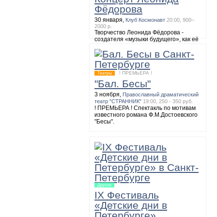
Фёдорова
8 ноября,
Большой зал академической
Филармонии имени Д.Шостаковича
19:00
30 января,
Клуб Космонавт
20:00, 900–
МАЛЕР. Симфония №2
2000 р.
Творчество Леонида Фёдорова -
создателя «музыки будущего», как её
называют обозреватели, можно будет
послушать 30 января на сольном
концерте. Музыкант исполнит
собственные композиции и
полюбившиеся многим мелодии
! ПРЕМЬЕРА !
Театры
группы «АукцЫона».
"Бал. Бесы"
3 ноября,
Православный драматический
театр "СТРАННИК"
19:00, 250 - 350 руб.
! ПРЕМЬЕРА ! Спектакль по мотивам
известного романа Ф.М.Достоевского
"Бесы".
Другое
IX Фестиваль
«Детские дни в
Петербурге»