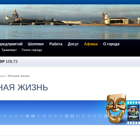
предприятий
Шоппинг
Работа
Досуг
Афиша
О городе
Транспорт
Голос города
BP
109,73
иша
/
Ночная жизнь
НАЯ ЖИЗНЬ
0
11
12
13
14
15
16
17
18
19
20
21
22
23
24
25
26
27
28
29
30
31
сентябрь