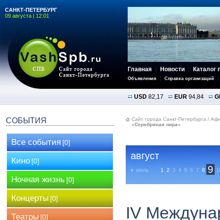
САНКТ-ПЕТЕРБУРГ
09 августа | 12:01
Главная
Новости
Каталог 
Объявления
Справка организаций
USD
82,17
EUR
94,84
G
СОБЫТИЯ
Сайт города Санкт-Петербурга
/
Аф
«Серебряная лира»
Все события
[0]
август
Кино
[0]
9
июль
1
2
3
4
5
6
7
8
1
Ночная жизнь
[0]
Концерты
[0]
IV Междуна
Театры
[0]