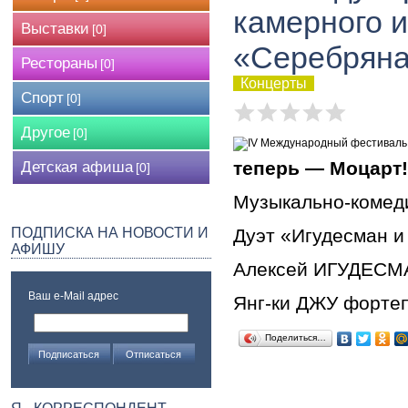
камерного 
Выставки
[0]
«Серебряна
Рестораны
[0]
Концерты
Спорт
[0]
Другое
[0]
теперь — Моцарт!
Детская афиша
[0]
Музыкально-комед
ПОДПИСКА НА НОВОСТИ И
Дуэт «Игудесман и
АФИШУ
Алексей ИГУДЕСМА
Ваш e-Mail адрес
Янг-ки ДЖУ форте
Поделиться…