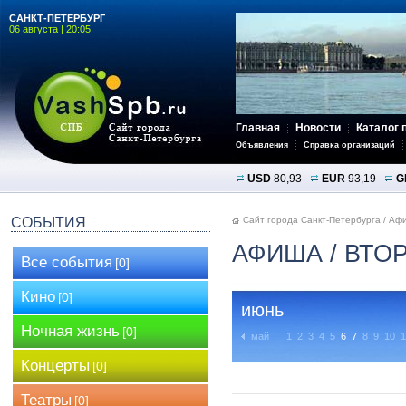
САНКТ-ПЕТЕРБУРГ
06 августа | 20:05
Главная
Новости
Каталог 
Объявления
Справка организаций
USD
80,93
EUR
93,19
G
СОБЫТИЯ
Сайт города Санкт-Петербурга
/
Аф
АФИША
/ ВТО
Все события
[0]
Кино
[0]
июнь
Ночная жизнь
[0]
май
1
2
3
4
5
6
7
8
9
10
1
Концерты
[0]
Театры
[0]