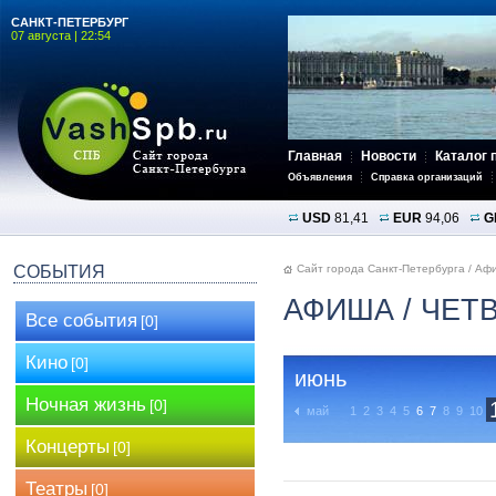
САНКТ-ПЕТЕРБУРГ
07 августа | 22:54
Главная
Новости
Каталог 
Объявления
Справка организаций
USD
81,41
EUR
94,06
G
СОБЫТИЯ
Сайт города Санкт-Петербурга
/
Аф
АФИША
/ ЧЕТ
Все события
[0]
Кино
[0]
июнь
Ночная жизнь
[0]
май
1
2
3
4
5
6
7
8
9
10
Концерты
[0]
Театры
[0]