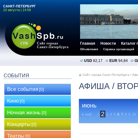
САНКТ-ПЕТЕРБУРГ
10 августа | 14:58
Главная
Новости
Каталог 
Объявления
Справка организаций
USD
82,17
EUR
94,84
G
СОБЫТИЯ
Сайт города Санкт-Петербурга
/
Аф
АФИША
/ ВТО
Все события
[0]
Кино
[0]
июнь
Ночная жизнь
[0]
2
май
1
3
4
5
6
7
8
9
10
Концерты
[0]
Театры
[0]