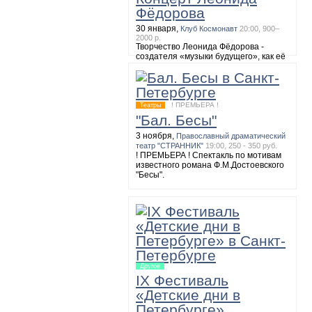
Фёдорова
8 ноября,
Большой зал академической
Филармонии имени Д.Шостаковича
19:00
30 января,
Клуб Космонавт
20:00, 900–
МАЛЕР. Симфония №2
2000 р.
Творчество Леонида Фёдорова -
создателя «музыки будущего», как её
называют обозреватели, можно будет
послушать 30 января на сольном
концерте. Музыкант исполнит
собственные композиции и
полюбившиеся многим мелодии
! ПРЕМЬЕРА !
Театры
группы «АукцЫона».
"Бал. Бесы"
3 ноября,
Православный драматический
театр "СТРАННИК"
19:00, 250 - 350 руб.
! ПРЕМЬЕРА ! Спектакль по мотивам
известного романа Ф.М.Достоевского
"Бесы".
Другое
IX Фестиваль
«Детские дни в
Петербурге»