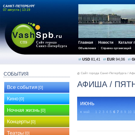
САНКТ-ПЕТЕРБУРГ
07 августа | 13:19
Главная
Новости
Каталог 
Объявления
Справка организаций
USD
81,41
EUR
94,06
G
СОБЫТИЯ
Сайт города Санкт-Петербурга
/
Аф
АФИША
/ ПЯТ
Все события
[0]
Кино
[0]
июнь
Ночная жизнь
[0]
май
1
2
3
4
5
6
7
8
9
10
1
Концерты
[0]
Театры
[0]