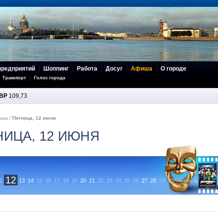
предприятий
Шоппинг
Работа
Досуг
Афиша
О городе
Транспорт
Голос города
BP
109,73
иша
/
Пятница, 12 июня
НИЦА, 12 ИЮНЯ
12
1
13
14
15
16
17
18
19
20
21
22
23
24
25
26
27
28
29
30
июль