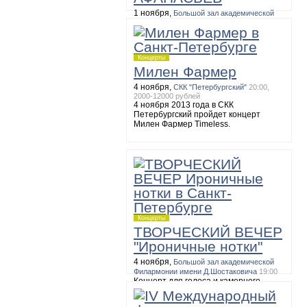
1 ноября,
Большой зал академической
Филармонии имени Д.Шостаковича
19:00
БЕТХОВЕН. Сонаты №№ 10, 15, 17,
27
Концерты
Милен Фармер
4 ноября,
СКК "Петербургский"
20:00,
2000-12000 рублей
4 ноября 2013 года в СКК
Петербургский пройдет концерт
Милен Фармер Timeless.
Концерты
ТВОРЧЕСКИЙ ВЕЧЕР
"Ироничные нотки"
4 ноября,
Большой зал академической
Филармонии имени Д.Шостаковича
19:00
Концерт для голоса и камерного
оркестра