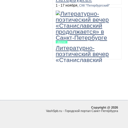
1 - 17 ноября,
СКК "Петербургский"
10:00, 100 рублей, необходимо уточнить
Масштабная двухнедельная
программа, в которую входят игра-
путешествие по музеям «12345 – я
иду искать!», а также выставки, акции,
мастер-классы и игровые занятия для
детей и подростков.
Другое
Литературно-
поэтический вечер
«Станиславский
продолжается»
22 ноября,
Большой зал академической
Филармонии имени Д.Шостаковича
19:00
"МХАТовские вечера в Санкт-
Петербургской Филармонии. Поэзия и
проза в исполнении артистов МХТ им.
Чехова"
Copyright @ 2026
VashSpb.ru - Городской портал Санкт-Петербурга