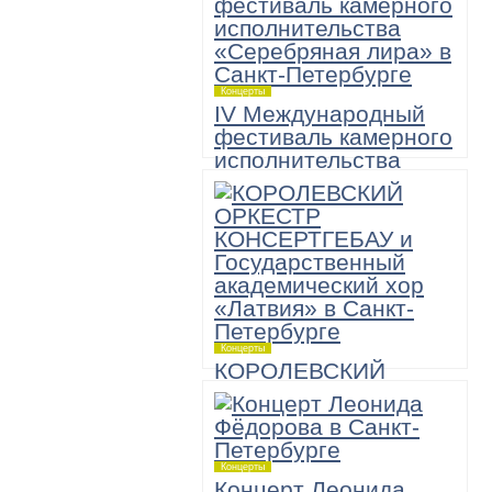
Концерты
IV Международный
фестиваль камерного
исполнительства
«Серебряная лира»
6 ноября,
Большой зал академической
Филармонии имени Д.Шостаковича
19:00
«А теперь — Моцарт!» Музыкально-
комедийное шоу
Концерты
КОРОЛЕВСКИЙ
ОРКЕСТР
КОНСЕРТГЕБАУ и
Государственный
академический хор
Концерты
«Латвия»
Концерт Леонида