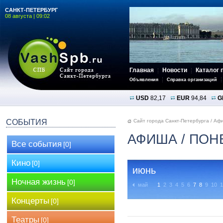
САНКТ-ПЕТЕРБУРГ
08 августа | 09:02
Главная
Новости
Каталог 
Объявления
Справка организаций
USD
82,17
EUR
94,84
G
СОБЫТИЯ
Сайт города Санкт-Петербурга
/
Аф
АФИША
/ ПОН
Все события
[0]
Кино
[0]
июнь
Ночная жизнь
[0]
май
1
2
3
4
5
6
7
8
9
10
1
Концерты
[0]
Театры
[0]