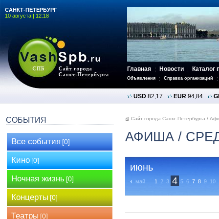
САНКТ-ПЕТЕРБУРГ
10 августа | 12:18
Главная
Новости
Каталог 
Объявления
Справка организаций
USD
82,17
EUR
94,84
G
СОБЫТИЯ
Сайт города Санкт-Петербурга
/
Аф
АФИША
/ СРЕ
Все события
[0]
Кино
[0]
июнь
Ночная жизнь
[0]
4
май
1
2
3
5
6
7
8
9
10
Концерты
[0]
Театры
[0]