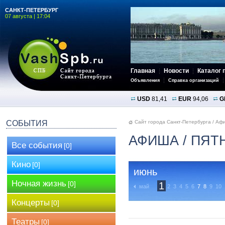
САНКТ-ПЕТЕРБУРГ
07 августа | 17:04
Главная
Новости
Каталог 
Объявления
Справка организаций
USD
81,41
EUR
94,06
G
СОБЫТИЯ
Сайт города Санкт-Петербурга
/
Аф
АФИША
/ ПЯТ
Все события
[0]
Кино
[0]
июнь
Ночная жизнь
[0]
1
май
2
3
4
5
6
7
8
9
10
Концерты
[0]
Театры
[0]