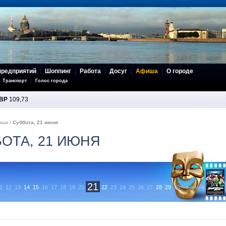
предприятий
Шоппинг
Работа
Досуг
Афиша
О городе
Транспорт
Голос города
BP
109,73
иша
/
Суббота, 21 июня
БОТА, 21 ИЮНЯ
21
1
12
13
14
15
16
17
18
19
20
22
23
24
25
26
27
28
29
30
июль