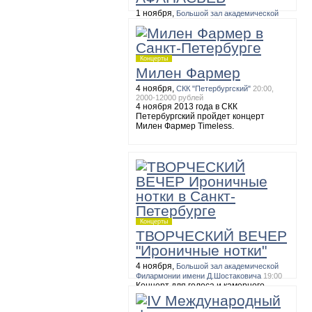
1 ноября,
Большой зал академической
Филармонии имени Д.Шостаковича
19:00
БЕТХОВЕН. Сонаты №№ 10, 15, 17,
27
Концерты
Милен Фармер
4 ноября,
СКК "Петербургский"
20:00,
2000-12000 рублей
4 ноября 2013 года в СКК
Петербургский пройдет концерт
Милен Фармер Timeless.
Концерты
ТВОРЧЕСКИЙ ВЕЧЕР
"Ироничные нотки"
4 ноября,
Большой зал академической
Филармонии имени Д.Шостаковича
19:00
Концерт для голоса и камерного
оркестра