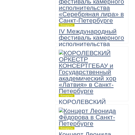
Концерты
IV Международный
фестиваль камерного
исполнительства
«Серебряная лира»
6 ноября,
Большой зал академической
Филармонии имени Д.Шостаковича
19:00
«А теперь — Моцарт!» Музыкально-
комедийное шоу
Концерты
КОРОЛЕВСКИЙ
ОРКЕСТР
КОНСЕРТГЕБАУ и
Государственный
академический хор
Концерты
«Латвия»
Концерт Леонида