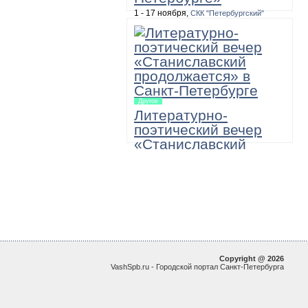
1 - 17 ноября,
СКК "Петербургский"
10:00, 100 рублей, необходимо уточнить
Масштабная двухнедельная
программа, в которую входят игра-
путешествие по музеям «12345 – я
иду искать!», а также выставки, акции,
мастер-классы и игровые занятия для
детей и подростков.
Другое
Литературно-
поэтический вечер
«Станиславский
продолжается»
22 ноября,
Большой зал академической
Филармонии имени Д.Шостаковича
19:00
"МХАТовские вечера в Санкт-
Петербургской Филармонии. Поэзия и
проза в исполнении артистов МХТ им.
Чехова"
Copyright @ 2026
VashSpb.ru - Городской портал Санкт-Петербурга