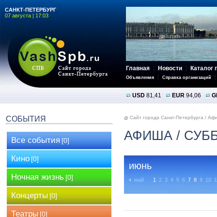
САНКТ-ПЕТЕРБУРГ
07 августа | 17:03
Главная
Новости
Каталог 
Объявления
Справка организаций
USD
81,41
EUR
94,06
G
СОБЫТИЯ
Сайт города Санкт-Петербурга
/
Аф
АФИША
/ СУБ
Все события
[0]
Кино
[0]
июнь
Ночная жизнь
[0]
май
1
2
3
4
5
6
7
8
9
10
1
Концерты
[0]
Театры
[0]