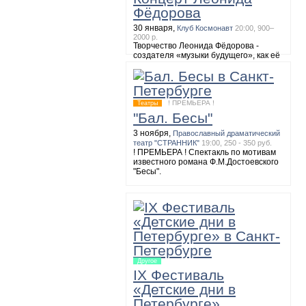
Фёдорова
8 ноября,
Большой зал академической
Филармонии имени Д.Шостаковича
19:00
30 января,
Клуб Космонавт
20:00, 900–
МАЛЕР. Симфония №2
2000 р.
Творчество Леонида Фёдорова -
создателя «музыки будущего», как её
называют обозреватели, можно будет
послушать 30 января на сольном
концерте. Музыкант исполнит
собственные композиции и
полюбившиеся многим мелодии
! ПРЕМЬЕРА !
Театры
группы «АукцЫона».
"Бал. Бесы"
3 ноября,
Православный драматический
театр "СТРАННИК"
19:00, 250 - 350 руб.
! ПРЕМЬЕРА ! Спектакль по мотивам
известного романа Ф.М.Достоевского
"Бесы".
Другое
IX Фестиваль
«Детские дни в
Петербурге»