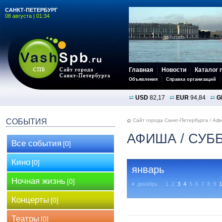
САНКТ-ПЕТЕРБУРГ
08 августа | 01:34
Главная
Новости
Каталог 
Объявления
Справка организаций
USD
82,17
EUR
94,84
G
СОБЫТИЯ
Сайт города Санкт-Петербурга
/
Аф
АФИША
/ СУБ
Все события
[0]
Кино
[0]
январь
Ночная жизнь
[0]
декабрь
1
2
3
4
5
6
7
8
9
1
Концерты
[0]
Театры
[0]