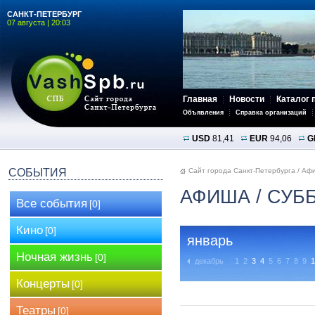
САНКТ-ПЕТЕРБУРГ
07 августа | 20:03
Главная
Новости
Каталог 
Объявления
Справка организаций
USD
81,41
EUR
94,06
G
СОБЫТИЯ
Сайт города Санкт-Петербурга
/
Аф
АФИША
/ СУБ
Все события
[0]
Кино
[0]
январь
Ночная жизнь
[0]
декабрь
1
2
3
4
5
6
7
8
9
1
Концерты
[0]
Театры
[0]