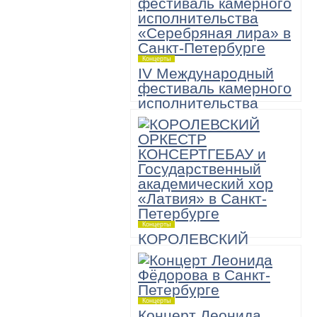
Концерты
IV Международный
фестиваль камерного
исполнительства
«Серебряная лира»
6 ноября,
Большой зал академической
Филармонии имени Д.Шостаковича
19:00
«А теперь — Моцарт!» Музыкально-
комедийное шоу
Концерты
КОРОЛЕВСКИЙ
ОРКЕСТР
КОНСЕРТГЕБАУ и
Государственный
академический хор
Концерты
«Латвия»
Концерт Леонида