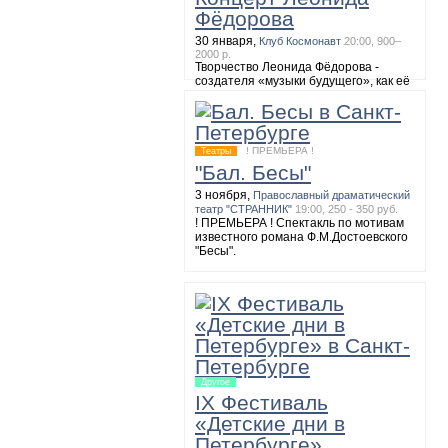
Фёдорова
8 ноября,
Большой зал академической
Филармонии имени Д.Шостаковича
19:00
30 января,
Клуб Космонавт
20:00, 900–
МАЛЕР. Симфония №2
2000 р.
Творчество Леонида Фёдорова -
создателя «музыки будущего», как её
называют обозреватели, можно будет
послушать 30 января на сольном
концерте. Музыкант исполнит
собственные композиции и
полюбившиеся многим мелодии
! ПРЕМЬЕРА !
Театры
группы «АукцЫона».
"Бал. Бесы"
3 ноября,
Православный драматический
театр "СТРАННИК"
19:00, 250 - 350 руб.
! ПРЕМЬЕРА ! Спектакль по мотивам
известного романа Ф.М.Достоевского
"Бесы".
Другое
IX Фестиваль
«Детские дни в
Петербурге»