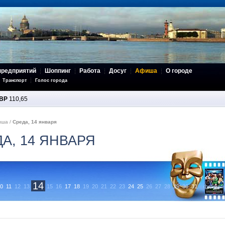
предприятий
Шоппинг
Работа
Досуг
Афиша
О городе
Транспорт
Голос города
BP
110,65
иша
/
Среда, 14 января
ДА, 14 ЯНВАРЯ
14
0
11
12
13
15
16
17
18
19
20
21
22
23
24
25
26
27
28
29
30
31
феврал