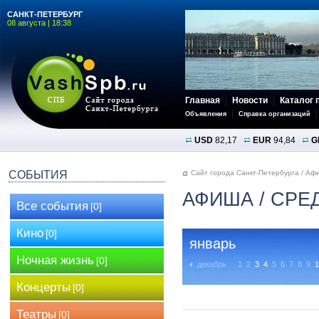
САНКТ-ПЕТЕРБУРГ
08 августа | 18:38
Главная
Новости
Каталог 
Объявления
Справка организаций
USD
82,17
EUR
94,84
G
СОБЫТИЯ
Сайт города Санкт-Петербурга
/
Аф
АФИША
/ СРЕ
Все события
[0]
Кино
[0]
январь
Ночная жизнь
[0]
декабрь
1
2
3
4
5
6
7
8
9
1
Концерты
[0]
Театры
[0]