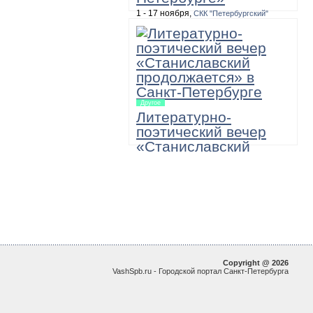
1 - 17 ноября,
СКК "Петербургский"
10:00, 100 рублей, необходимо уточнить
Масштабная двухнедельная
программа, в которую входят игра-
путешествие по музеям «12345 – я
иду искать!», а также выставки, акции,
мастер-классы и игровые занятия для
детей и подростков.
Другое
Литературно-
поэтический вечер
«Станиславский
продолжается»
22 ноября,
Большой зал академической
Филармонии имени Д.Шостаковича
19:00
"МХАТовские вечера в Санкт-
Петербургской Филармонии. Поэзия и
проза в исполнении артистов МХТ им.
Чехова"
Copyright @ 2026
VashSpb.ru - Городской портал Санкт-Петербурга