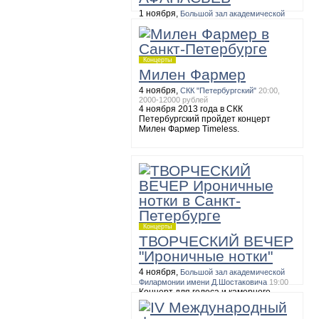
1 ноября,
Большой зал академической
Филармонии имени Д.Шостаковича
19:00
БЕТХОВЕН. Сонаты №№ 10, 15, 17,
27
Концерты
Милен Фармер
4 ноября,
СКК "Петербургский"
20:00,
2000-12000 рублей
4 ноября 2013 года в СКК
Петербургский пройдет концерт
Милен Фармер Timeless.
Концерты
ТВОРЧЕСКИЙ ВЕЧЕР
"Ироничные нотки"
4 ноября,
Большой зал академической
Филармонии имени Д.Шостаковича
19:00
Концерт для голоса и камерного
оркестра