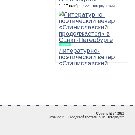
1 - 17 ноября,
СКК "Петербургский"
10:00, 100 рублей, необходимо уточнить
Масштабная двухнедельная
программа, в которую входят игра-
путешествие по музеям «12345 – я
иду искать!», а также выставки, акции,
мастер-классы и игровые занятия для
детей и подростков.
Другое
Литературно-
поэтический вечер
«Станиславский
продолжается»
22 ноября,
Большой зал академической
Филармонии имени Д.Шостаковича
19:00
"МХАТовские вечера в Санкт-
Петербургской Филармонии. Поэзия и
проза в исполнении артистов МХТ им.
Чехова"
Copyright @ 2026
VashSpb.ru - Городской портал Санкт-Петербурга