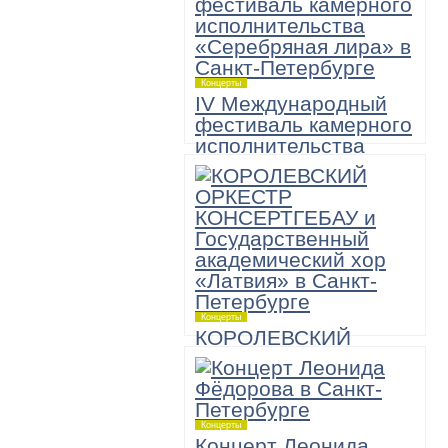
Концерты
IV Международный
фестиваль камерного
исполнительства
«Серебряная лира»
6 ноября,
Большой зал академической
Филармонии имени Д.Шостаковича
19:00
«А теперь — Моцарт!» Музыкально-
комедийное шоу
Концерты
КОРОЛЕВСКИЙ
ОРКЕСТР
КОНСЕРТГЕБАУ и
Государственный
академический хор
Концерты
«Латвия»
Концерт Леонида