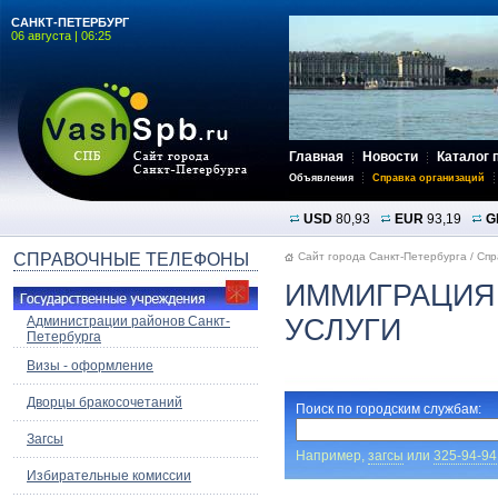
САНКТ-ПЕТЕРБУРГ
06 августа | 06:25
Главная
Новости
Каталог 
Объявления
Справка организаций
USD
80,93
EUR
93,19
G
СПРАВОЧНЫЕ ТЕЛЕФОНЫ
Сайт города Санкт-Петербурга
/
Спр
ИММИГРАЦИЯ,
Администрации районов Санкт-
УСЛУГИ
Петербурга
Визы - оформление
Дворцы бракосочетаний
Поиск по городским службам:
Загсы
Например,
загсы
или
325-94-94
Избирательные комиссии