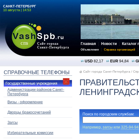
САНКТ-ПЕТЕРБУРГ
10 августа | 14:53
Главная
Новости
Каталог 
Объявления
Справка организаций
USD
82,17
EUR
94,84
G
СПРАВОЧНЫЕ ТЕЛЕФОНЫ
Сайт города Санкт-Петербурга
/
Спр
ПРАВИТЕЛЬС
Администрации районов Санкт-
ЛЕНИНГРАДС
Петербурга
Визы - оформление
Дворцы бракосочетаний
Поиск по городским службам:
Загсы
Например,
загсы
или
325-94-94
Избирательные комиссии