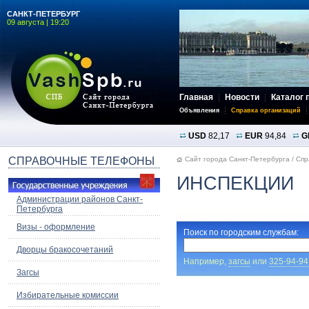
САНКТ-ПЕТЕРБУРГ
09 августа | 19:20
Главная
Новости
Каталог 
Объявления
Справка организаций
USD
82,17
EUR
94,84
G
СПРАВОЧНЫЕ ТЕЛЕФОНЫ
Сайт города Санкт-Петербурга
/
Спр
ИНСПЕКЦИИ
Администрации районов Санкт-
Петербурга
Визы - оформление
Поиск по городским службам:
Дворцы бракосочетаний
Например,
загсы
или
325-94-94
Загсы
Избирательные комиссии