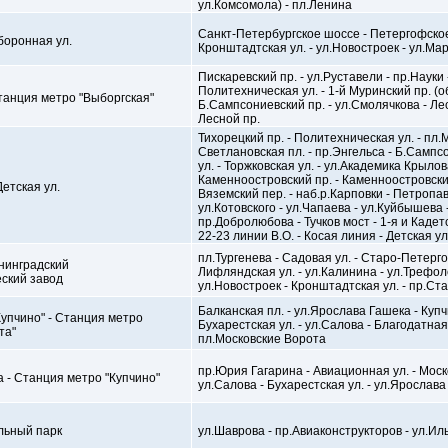
ул.Комсомола) - пл.Ленина
Санкт-Петербургское шоссе - Петергофское
боронная ул.
Кронштадтская ул. - ул.Новостроек - ул.М
Пискаревский пр. - ул.Руставели - пр.Науки 
Политехническая ул. - 1-й Муринский пр. (о
танция метро "Выборгская"
Б.Сампсониевский пр. - ул.Смолячкова - Лесн
Лесной пр.
Тихорецкий пр. - Политехническая ул. - пл.
Светлановская пл. - пр.Энгельса - Б.Сампс
ул. - Торжковская ул. - ул.Академика Крылов
Каменноостровский пр. - Каменноостровский
Детская ул.
Вяземский пер. - наб.р.Карповки - Петропавл
ул.Котовского - ул.Чапаева - ул.Куйбышева 
пр.Добролюбова - Тучков мост - 1-я и Кадетс
22-23 линии В.О. - Косая линия - Детская ул
пл.Тургенева - Садовая ул. - Старо-Петерго
енинградский
Лифляндская ул. - ул.Калинина - ул.Трефол
ский завод
ул.Новостроек - Кронштадтская ул. - пр.Ст
Балканская пл. - ул.Ярослава Гашека - Купч
упчино" - Станция метро
Бухарестская ул. - ул.Салова - Благодатная 
та"
пл.Московские Ворота
пр.Юрия Гагарина - Авиационная ул. - Моско
 - Станция метро "Купчино"
ул.Салова - Бухарестская ул. - ул.Ярослава
льный парк
ул.Шаврова - пр.Авиаконструкторов - ул.И