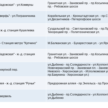
Гранитная ул. - Заневский пр. - пр.Косыгин
адожская" - ул.Коммуны
пр. - Рябовское шоссе
верфь" - ул.Пограничника
Корабельная ул. - Кронштадтская ул. - пр.
ул.Десантников - Петергофское шоссе
Суздальский пр. - Светлановский пр. - пр.П
 ж.-д. станция Кушелевка
Тихорецкий пр. - Политехническая ул.
 - Станция метро "Купчино"
М.Балканская ул. - Бухарестская ул. - ул.Я
адожская" - ж.-д. станция
Гранитная ул. - Заневский пр. - пр.Косыгин
пр. - Рябовское шоссе
ул.Дыбенко - пр.Солидарности - ул.Коллонт
Новочеркасский пр. - Заневская пл. - Занев
рекупной пер.
Невского - Херсонская ул. - Исполкомская у
пр.Бакунина - Херсонская ул.)
я - ж.-д. станция "Ручьи"
Придорожная аллея - пр.Энгельса - пр.Про
ул.Дыбенко - пр.Солидарности - ул.Коллонт
ккервиль
ул.Дыбенко