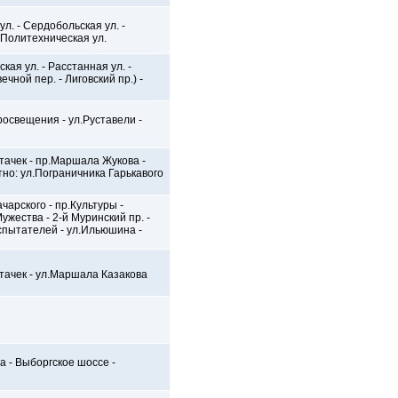
ул. - Сердобольская ул. -
- Политехническая ул.
ская ул. - Расстанная ул. -
ечной пер. - Лиговский пр.) -
росвещения - ул.Руставели -
Стачек - пр.Маршала Жукова -
тно: ул.Пограничника Гарькавого
чарского - пр.Культуры -
Мужества - 2-й Муринский пр. -
Испытателей - ул.Ильюшина -
Стачек - ул.Маршала Казакова
а - Выборгское шоссе -