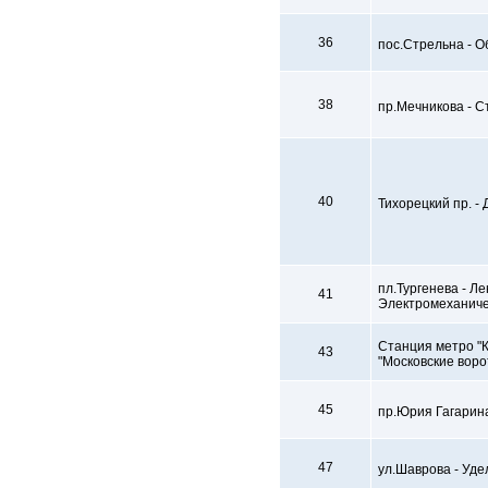
36
пос.Стрельна - О
38
пр.Мечникова - С
40
Тихорецкий пр. - 
пл.Тургенева - Л
41
Электромеханиче
Станция метро "К
43
"Московские воро
45
пр.Юрия Гагарина
47
ул.Шаврова - Уде