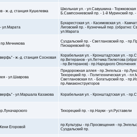
Школьная ул. - ул.Савушкина - Торжковская 
в - ж.-д. станция Кушелевка
Б.Сампсониевский пр. - 1-й Муринский пр. 
Бухарестская ул. - Касимовская ул. - Камчат
 - ул.Марата
Лиговский пр. - Кузнечный пер. (обратно: Св
ул.Марата
Суздальский пр. - Светлановский пр. - пр.П
- пр.Мечникова
Пискаревский пр.
Корабельная ул. - Кронштадтская ул. - пр.
верфь" - ж.-д. станция Сосновая
пр.Ветеранов - ул.Летчика Пилютова (обра
- пр.Ветеранов) - пр.Народного Ополчения
Придорожная аллея - пр.Энгельса - пр.Луна
Тихорецкий пр. - Политехническая ул. - пл.
ея - ул.Шаврова
Светлановская пл. - Богатырский пр. - пр.
пр.Авиаконструкторов
верфь" - ул.Маршала Казакова
Корабельная ул. - Кронштадтская ул. - пр.
пр.Луначарского
Тихорецкий пр. - пр.Науки - ул.Руставели
пр.Культуры - пр.Просвещения - пр.Энгельс
.Жени Егоровой
Суздальский пр.