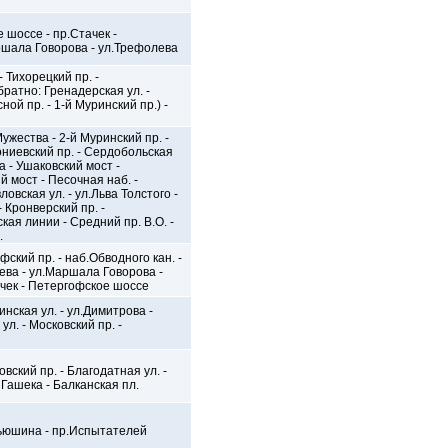
 шоссе - пр.Стачек -
аршала Говорова - ул.Трефолева
- Тихорецкий пр. -
братно: Гренадерская ул. -
ой пр. - 1-й Муринский пр.) -
Мужества - 2-й Муринский пр. -
ониевский пр. - Сердобольская
а - Ушаковский мост -
 мост - Песочная наб. -
овская ул. - ул.Льва Толстого -
- Кронверский пр. -
кая линии - Средний пр. В.О. -
.
фский пр. - наб.Обводного кан. -
ева - ул.Маршала Говорова -
ачек - Петергофское шоссе
инская ул. - ул.Димитрова -
ул. - Московский пр. -
вский пр. - Благодатная ул. -
 Гашека - Балканская пл.
льюшина - пр.Испытателей