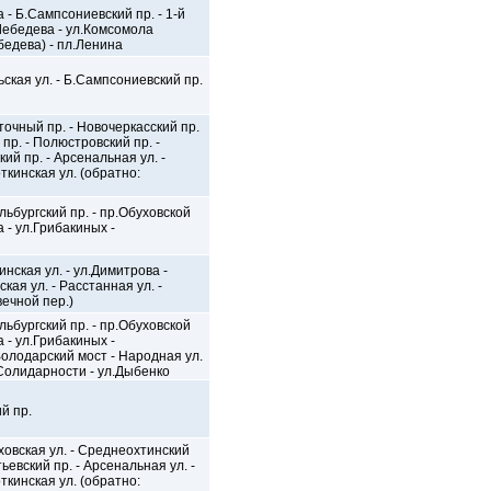
а - Б.Сампсониевский пр. - 1-й
 Лебедева - ул.Комсомола
бедева) - пл.Ленина
ьская ул. - Б.Сампсониевский пр.
очный пр. - Новочеркасский пр.
пр. - Полюстровский пр. -
ий пр. - Арсенальная ул. -
ткинская ул. (обратно:
льбургский пр. - пр.Обуховской
 - ул.Грибакиных -
инская ул. - ул.Димитрова -
ская ул. - Расстанная ул. -
вечной пер.)
льбургский пр. - пр.Обуховской
 - ул.Грибакиных -
олодарский мост - Народная ул.
.Солидарности - ул.Дыбенко
й пр.
ховская ул. - Среднеохтинский
тьевский пр. - Арсенальная ул. -
ткинская ул. (обратно: