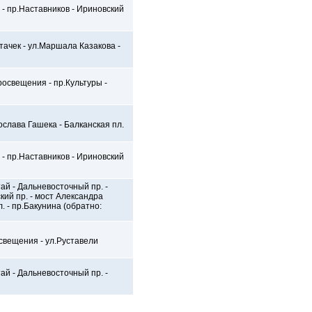
а - пр.Наставников - Ириновский
Стачек - ул.Маршала Казакова -
росвещения - пр.Культуры -
рослава Гашека - Балканская пл.
а - пр.Наставников - Ириновский
ай - Дальневосточный пр. -
ский пр. - мост Александра
л. - пр.Бакунина (обратно:
свещения - ул.Руставели
ай - Дальневосточный пр. -