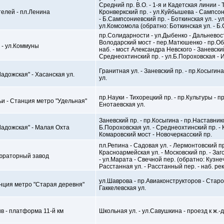
Средний пр. В.О. - 1-я и Кадетская линии - 
елей - пл.Ленина
Кронверкский пр. - ул.Куйбышева - Сампсон
- Б.Сампсониевский пр. - Боткинская ул. - 
ул.Комсомола (обратно: Боткинская ул. - Б
пр.Солидарности - ул.Дыбенко - Дальневост
Володарский мост - пер.Матюшенко - пр.О
 - ул.Коммуны
наб. - мост Александра Невского - Заневский
Среднеохтинский пр. - ул.Б.Пороховская - 
Гранитная ул. - Заневский пр. - пр.Косыгин
адожская" - Хасанская ул.
ул.
пр.Науки - Тихорецкий пр. - пр.Культуры - п
чьи - Станция метро "Удельная"
Енотаевская ул.
Заневский пр. - пр.Косыгина - пр.Наставнико
Ладожская" - Малая Охта
Б.Пороховская ул. - Среднеохтинский пр. - 
Комаровский мост - Новочеркасский пр.
пл.Репина - Садовая ул. - Лермонтовский пр.
Красноармейская ул. - Московский пр. - Заг
бюраторный завод
- ул.Марата - Свечной пер. (обратно: Кузнеч
Расстанная ул. - Расстанный пер. - наб. рек
ул.Шаврова - пр.Авиаконструкторов - Старод
нция метро "Старая деревня"
Гаккелевская ул.
в - платформа 11-й км
Школьная ул. - ул.Савушкина - проезд к ж.-