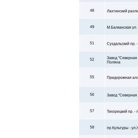
48
Лахтинский разли
49
М.Балканская ул.
51
Суздальский пр. 
Завод "Северная 
52
Поляна
55
Придорожная алл
56
Завод "Северная 
57
Тихорецкий пр. - 
58
пр.Культуры - ул