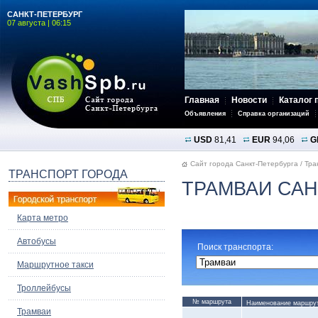
САНКТ-ПЕТЕРБУРГ
07 августа | 06:15
Главная
Новости
Каталог 
Объявления
Справка организаций
USD
81,41
EUR
94,06
G
Сайт города Санкт-Петербурга
/
Тра
ТРАНСПОРТ ГОРОДА
ТРАМВАИ САН
Карта метро
Автобусы
Поиск транспорта:
Маршрутное такси
Троллейбусы
№ маршрута
Наименование маршру
Трамваи