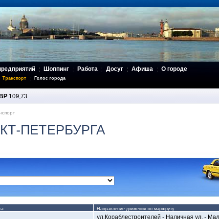
предприятий
Шоппинг
Работа
Досуг
Афиша
О городе
Транспорт
Голос города
BP
109,73
нспорт
КТ-ПЕТЕРБУРГА
та
Направление движения по маршруту
ул.Кораблестроителей - Наличная ул. - Малы