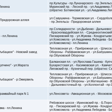
пр.Культуры - пр.Луначарского - пр.Энгельс
.Ленина
Муринский пр. - Лесной пр. - ул.Академика
(обратно: Боткинская ул. - ул.Академика Ле
ул.Савушкина - Торжковская ул. - Сердобол
- Придорожная аллея
- пр.Энгельса - Придорожная аллея
пр.Солидарности - ул.Дыбенко - Дальневост
- Красногвардейская пл. - Среднеохтинский 
 - пл.Ленина
Пискаревский пр. - ул.Жукова - Кондратьевск
ул.Комсомола - ул.Академика Лебедева - Бо
ул.Комсомола) - пл.Ленина
Тепловозная ул. - Прибрежная ул. - Шлиссе
ыбацкое" - Невский завод
Обороны - Рабфаковская ул. - ул.Бабушкина
пр.Обуховской Обороны
Балканская пл. - ул.Ярослава Гашека - Купч
упчино" - ул.Марата
Бухарестская ул. - Касимовская ул. - Камчат
Лиговский пр. - Кузнечный пер. (обратно: С
Тепловозная ул. - Прибрежная ул. - Шлиссе
Обороны - Рабфаковская ул. - ул.Бабушкина
ыбацкое" - р.Оккервиль
пр.Обуховской Обороны - ул.Матюшенко - В
- Дальневосточный пр. - ул.Коллонтай - пр
Трамвайный парк N 1
ул.Ленсовета - Авиационная ул. - Московски
Рябовское шоссе - Ириновский пр. - Б.Поро
пр. - Пискаревский пр. - ул.Жукова - Кондра
вка - пл.Ленина
ул.Комсомола - ул.Академика Лебедева - Бо