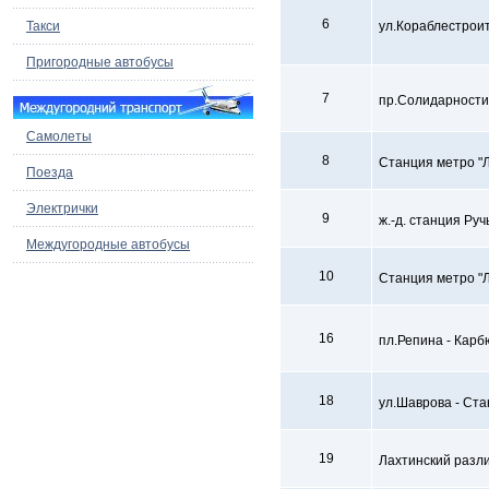
6
Такси
ул.Кораблестроит
Пригородные автобусы
7
пр.Солидарности
Самолеты
8
Станция метро "Л
Поезда
Электрички
9
ж.-д. станция Ру
Междугородные автобусы
10
Станция метро "
16
пл.Репина - Кар
18
ул.Шаврова - Ста
19
Лахтинский разли