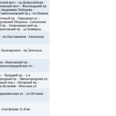
Тучков мост - пр.Добролюбова -
иевский мост - Финляндский пр.
ул.Академика Лебедева -
.Сампсониевский пр.) - пл.Ленина
очный пр. - Народная ул. -
буховской Обороны - Синопская
 пр. - Новочеркасский пр. -
Ириновский пр. - ул.Коммуны
а - пр.Наставников - Хасанская
р.Луначарского - пр.Энгельса -
в - Ириновский пр. -
Красногвардейская пл. -
 - Троицкий пр. - 1-я
ородный пр. - Звенигородская ул.
ный пер.) - Лиговский пр. -
и Волковки - Мгинская ул.
еревенская ул. - ул.Оптиков -
д. платформе 11-й км