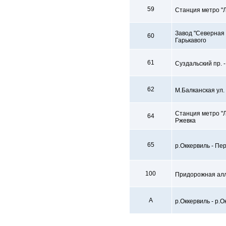
59
Станция метро "Л
Завод "Северная 
60
Гарькавого
61
Суздальский пр. -
62
М.Балканская ул.
Станция метро "Л
64
Ржевка
65
р.Оккервиль - Пе
100
Придорожная алле
A
р.Оккервиль - р.О