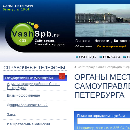
САНКТ-ПЕТЕРБУРГ
09 августа | 18:04
Главная
Новости
Каталог 
Объявления
Справка организаций
USD
82,17
EUR
94,84
G
СПРАВОЧНЫЕ ТЕЛЕФОНЫ
Сайт города Санкт-Петербурга
/
Спр
ОРГАНЫ МЕС
Администрации районов Санкт-
САМОУПРАВЛ
Петербурга
ПЕТЕРБУРГА
Визы - оформление
Дворцы бракосочетаний
Загсы
Поиск по городским службам:
Избирательные комиссии
Например,
загсы
или
325-94-94