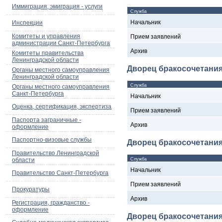
Иммиграция, эмиграция - услуги
Служба
Начальник
Инспекции
Комитеты и управления
Прием заявлений
администрации Санкт-Петербурга
Архив
Комитеты правительства
Ленинградской области
Дворец бракосочетани
Органы местного самоуправления
Ленинградской области
Служба
Органы местного самоуправления
Санкт-Петербурга
Начальник
Оценка, сертификация, экспертиза
Прием заявлений
Паспорта заграничные -
Архив
оформление
Паспортно-визовые службы
Дворец бракосочетани
Правительство Ленинградской
области
Служба
Начальник
Правительство Санкт-Петербурга
Прием заявлений
Прокуратуры
Архив
Регистрация, гражданство -
оформление
Дворец бракосочетани