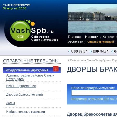
САНКТ-ПЕТЕРБУРГ
08 августа | 20:38
Главная
Новости
Каталог 
Объявления
Справка организаций
USD
82,17
EUR
94,84
G
СПРАВОЧНЫЕ ТЕЛЕФОНЫ
Сайт города Санкт-Петербурга
/
Спр
ДВОРЦЫ БРА
Администрации районов Санкт-
Петербурга
Визы - оформление
Поиск по городским службам:
Дворцы бракосочетаний
Например,
загсы
или
325-94-9
Загсы
Избирательные комиссии
Дворец бракосочетани