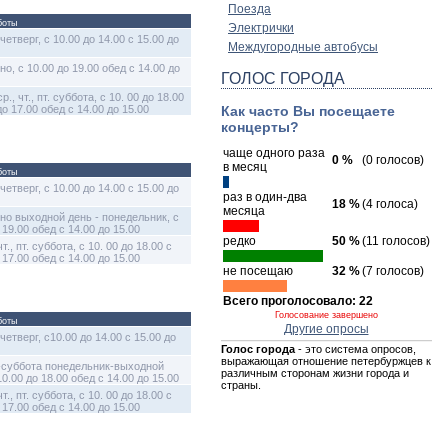
Поезда
боты
Электрички
четверг, с 10.00 до 14.00 с 15.00 до
Междугородные автобусы
о, с 10.00 до 19.00 обед с 14.00 до
ГОЛОС ГОРОДА
 ср., чт., пт. суббота, с 10. 00 до 18.00
до 17.00 обед с 14.00 до 15.00
Как часто Вы посещаете
концерты?
чаще одного раза
0 %
(0 голосов)
в месяц
боты
четверг, с 10.00 до 14.00 с 15.00 до
раз в один-два
18 %
(4 голоса)
месяца
но выходной день - понедельник, с
 19.00 обед с 14.00 до 15.00
редко
50 %
(11 голосов)
 чт., пт. суббота, с 10. 00 до 18.00 с
 17.00 обед с 14.00 до 15.00
не посещаю
32 %
(7 голосов)
Всего проголосовало: 22
Голосование завершено
боты
Другие опросы
четверг, с10.00 до 14.00 с 15.00 до
Голос города
- это система опросов,
выражающая отношение петербуржцев к
-суббота понедельник-выходной
различным сторонам жизни города и
10.00 до 18.00 обед с 14.00 до 15.00
страны.
 чт., пт. суббота, с 10. 00 до 18.00 с
 17.00 обед с 14.00 до 15.00