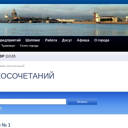
предприятий
Шоппинг
Работа
Досуг
Афиша
О городе
Транспорт
Голос города
BP
110,65
авка организаций
КОСОЧЕТАНИЙ
4
я № 1