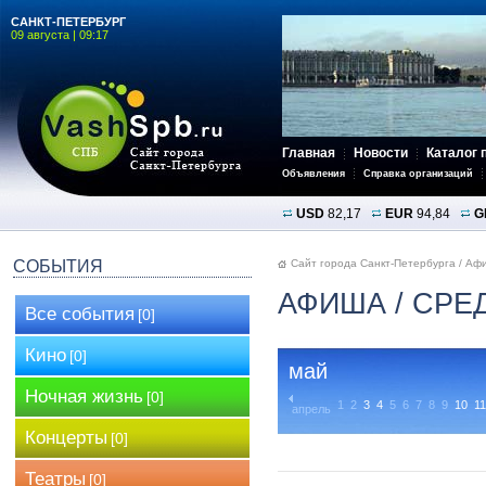
САНКТ-ПЕТЕРБУРГ
09 августа | 09:17
Главная
Новости
Каталог 
Объявления
Справка организаций
USD
82,17
EUR
94,84
G
СОБЫТИЯ
Сайт города Санкт-Петербурга
/
Аф
АФИША
/ СРЕД
Все события
[0]
Кино
[0]
май
Ночная жизнь
[0]
1
2
3
4
5
6
7
8
9
10
11
апрель
Концерты
[0]
Театры
[0]