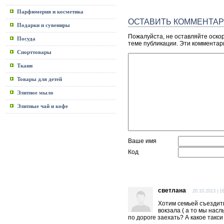
Парфюмерия и косметика
ОСТАВИТЬ КОММЕНТА
Подарки и сувениры
Пожалуйста, не оставляйте оско
Посуда
теме публикации. Эти комментар
Спорттовары
Ткани
Товары для детей
Элитное мыло
Элитные чай и кофе
Ваше имя
Код
светлана
20.10.2013 | 1
Хотим семьей съездить
вокзала ( а то мы нас
по дороге заехать? А какое такси 