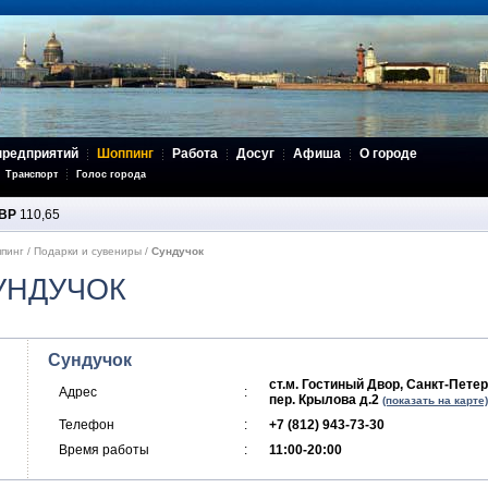
предприятий
Шоппинг
Работа
Досуг
Афиша
О городе
Транспорт
Голос города
BP
110,65
пинг
/
Подарки и сувениры
/
Сундучок
УНДУЧОК
Сундучок
ст.м. Гостиный Двор, Санкт-Петер
Адрес
:
пер. Крылова д.2
(показать на карте)
Телефон
:
+7 (812) 943-73-30
Время работы
:
11:00-20:00