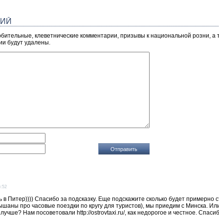
РИЙ
рбительные, клеветнические комментарии, призывы к национальной розни, а
ии будут удалены.
6:52
 в Питер)))) Спасибо за подсказку. Еще подскажите сколько будет примерно ст
лышаны про часовые поездки по кругу для туристов), мы приедим с Минска. Ил
лучше? Нам посоветовали http://ostrovtaxi.ru/, как недорогое и честное. Спаси