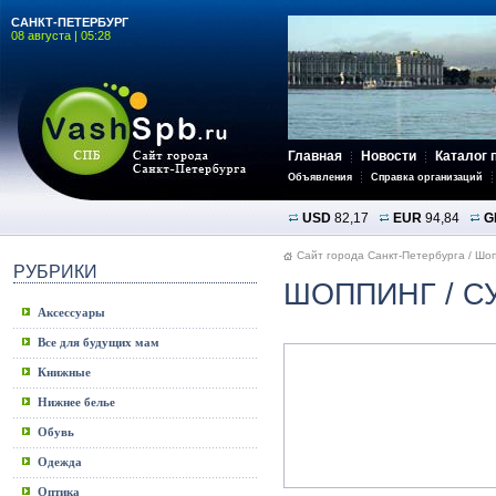
САНКТ-ПЕТЕРБУРГ
08 августа | 05:28
Главная
Новости
Каталог 
Объявления
Справка организаций
USD
82,17
EUR
94,84
G
Сайт города Санкт-Петербурга
/
Шоп
РУБРИКИ
ШОППИНГ
/ С
Аксессуары
Все для будущих мам
Книжные
Нижнее белье
Обувь
Одежда
Оптика