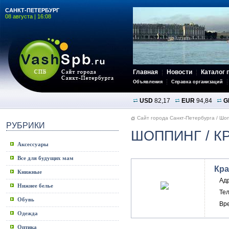
САНКТ-ПЕТЕРБУРГ
08 августа | 16:08
Главная
Новости
Каталог 
Объявления
Справка организаций
USD
82,17
EUR
94,84
G
Сайт города Санкт-Петербурга
/
Шоп
РУБРИКИ
ШОППИНГ
/ К
Аксессуары
Все для будущих мам
Кра
Книжные
Ад
Нижнее белье
Те
Обувь
Вр
Одежда
Оптика