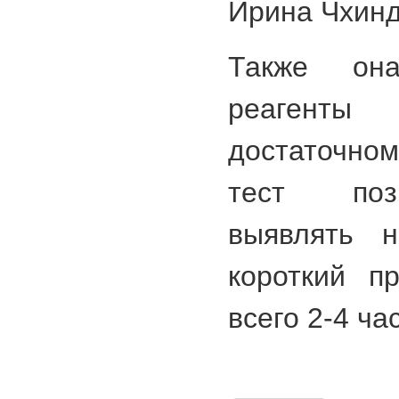
Ирина Чхин
Также он
реагент
достаточно
тест поз
выявлять н
короткий п
всего 2-4 ча