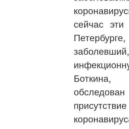
коронавиру
сейчас эти
Петербу
заболевши
инфекционн
Боткина
обследован
присутствие
коронавиру