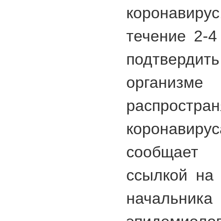
коронавиру
течение 2-4
подтверд
организм
распростра
коронави
сообщает
ссылкой на
началь