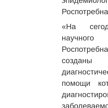
эпидемиоло
Роспотребна
«На сегод
научн
Роспотре
созда
диагностиче
помощи ко
диагност
заболев