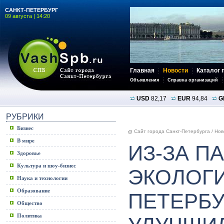
САНКТ-ПЕТЕРБУРГ
09 августа | 14:20
Главная
Новости
Каталог 
Объявления
Справка организаций
USD
82,17
EUR
94,84
G
РУБРИКИ
Бизнес
Сайт города Санкт-Петербурга
/
Нов
В мире
ИЗ-ЗА П
Здоровье
Культура и шоу-бизнес
ЭКОЛОГИ
Наука и технологии
Образование
ПЕТЕРБУ
Общество
Политика