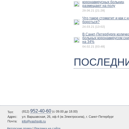
коронавирусных больниц
размещают на полу
29.06.21 [21:28]
Что такое стоматит и как с 
бороться?
24.03.21 [13:02]
В Санкт-Петербурге количе
больных коронавирусом сн
на 34%
04.02.21 [03:48]
ПОСЛЕДН
952-40-60
(812)
(c 09.00 до 18.00)
Тел:
Адрес:
ул. Варшавская, 26, оф.4 (м.Электросила), г. Санкт-Петербург
Почта:
info@vashspb.ru
Авторские права
|
Реклама на сайте