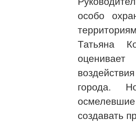
Руководит
особо охра
территория
Татьяна Ко
оценив
воздействи
города. Н
осмелевшие
создавать п