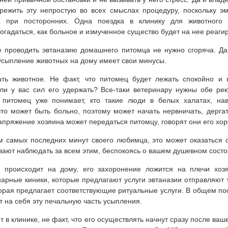
ежить эту непростую во всех смыслах процедуру, поскольку э
х при посторонних. Одна поездка в клинику для животного 
гадаться, как больное и измученное существо будет на нее реагир
е проводить эвтаназию домашнего питомца не нужно сгоряча. Да
усыпление животных на дому имеет свои минусы.
ть животное. Не факт, что питомец будет лежать спокойно и 
 ли у вас сил его удержать? Все-таки ветеринару нужны обе рек
 питомец уже понимает, кто такие люди в белых халатах, на
то может быть больно, поэтому может начать нервничать, дерга
напряжение хозяина может передаться питомцу, говорят они его хор
м самых последних минут своего любимца, это может оказаться 
вают наблюдать за всем этим, беспокоясь о вашем душевном состо
о происходит на дому, его захоронение ложится на плечи хозя
нарные киники, которые предлагают услуги эвтаназии отправляют 
орая предлагает соответствующие ритуальные услуги. В общем по
т на себя эту печальную часть усыпления.
 в клинике, не факт, что его осуществлять начнут сразу после ваш