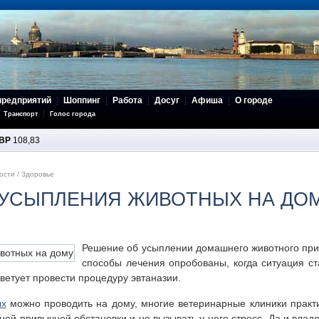
предприятий
Шоппинг
Работа
Досуг
Афиша
О городе
Транспорт
Голос города
BP
108,83
ости
/
Здоровье
В УСЫПЛЕНИЯ ЖИВОТНЫХ НА ДО
Решение об усыплении домашнего животного прин
способы лечения опробованы, когда ситуация ст
ветует провести процедуру эвтаназии.
ых
можно проводить на дому, многие ветеринарные клиники практи
ей привычной обстановки и не вызывать у него стресс. Да и вла