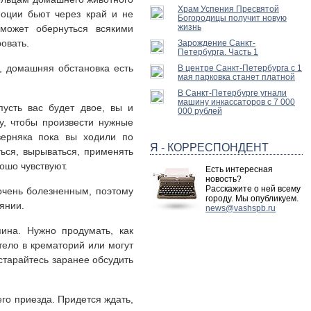
Храм Успения Пресвятой
моции бьют через край и не
Богородицы получит новую
жизнь
может обернуться всякими
овать.
Зарождение Санкт-
Петербурга. Часть 1
, домашняя обстановка есть
В центре Санкт-Петербурга с 1
мая парковка станет платной
В Санкт-Петербурге угнали
машину инкассаторов с 7 000
пусть вас будет двое, вы и
000 рублей
у, чтобы произвести нужные
верняка пока вы ходили по
Я - КОРРЕСПОНДЕНТ
ться, вырываться, применять
ошо чувствуют.
Есть интересная
новость?
Расскажите о ней всему
очень болезненным, поэтому
городу. Мы опубликуем.
янии.
news@vashspb.ru
ина. Нужно продумать, как
тело в крематорий или могут
старайтесь заранее обсудить
его приезда. Придется ждать,