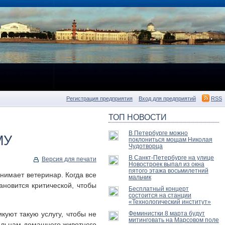
Регистрация предприятия
Вход для предприятий
RSS
ТОП НОВОСТИ
В Петербурге можно
МУ
поклониться мощам Николая
Чудотворца
В Санкт-Петербурге на улице
Версия для печати
Новостроек выпал из окна
пятого этажа восьмилетний
имает ветеринар. Когда все
мальчик
ановится критической, чтобы
Бесплатный концерт
состоится на станции
«Технологический институт»
куют такую услугу, чтобы не
Феминистки 8 марта будут
митинговать на Марсовом поле
дельцам домашнего животного