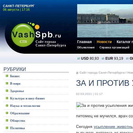
САНКТ-ПЕТЕРБУРГ
06 августа | 17:16
Главная
Новости
Каталог 
Объявления
Справка организаций
USD
80,93
EUR
93,19
G
РУБРИКИ
Сайт города Санкт-Петербурга
/
Нов
Бизнес
ЗА И ПРОТИ
В мире
Здоровье
02.03.2021 | 01:17
Культура и шоу-бизнес
Наука и технологии
Образование
питомец не мучился, врач со
Общество
Сегодня
усыпление животн
Политика
вырывать питомца из домашн