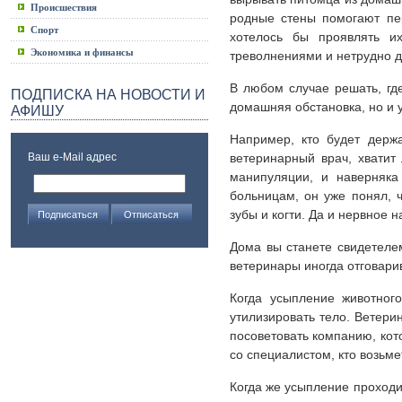
Происшествия
родные стены помогают пер
Спорт
хотелось бы проявлять и
Экономика и финансы
треволнениями и нетрудно до
В любом случае решать, гд
ПОДПИСКА НА НОВОСТИ И
домашняя обстановка, но и 
АФИШУ
Например, кто будет держа
Ваш e-Mail адрес
ветеринарный врач, хватит
манипуляции, и наверняка
больницам, он уже понял, ч
зубы и когти. Да и нервное 
Дома вы станете свидетеле
ветеринары иногда отговари
Когда усыпление животног
утилизировать тело. Ветери
посоветовать компанию, кот
со специалистом, кто возьме
Когда же усыпление проходит