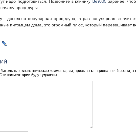
тут надо подготовиться. Позвоните в клинику
Вет005
заранее, чтоб
 началу процедуры.
 - довольно популярная процедура, а раз популярная, значит хо
нные питомцем дома, это огромный плюс, который перевешивает в
РИЙ
рбительные, клеветнические комментарии, призывы к национальной розни, а
 Эти комментарии будут удалены.