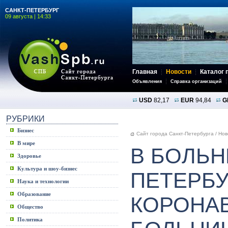
САНКТ-ПЕТЕРБУРГ
09 августа | 14:33
Главная
Новости
Каталог 
Объявления
Справка организаций
USD
82,17
EUR
94,84
G
РУБРИКИ
Бизнес
Сайт города Санкт-Петербурга
/
Нов
В мире
В БОЛЬН
Здоровье
Культура и шоу-бизнес
ПЕТЕРБУ
Наука и технологии
Образование
КОРОНА
Общество
Политика