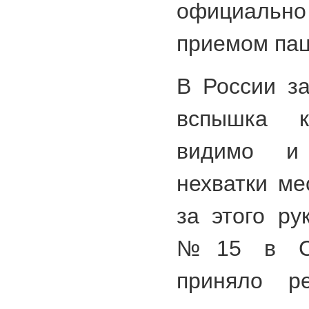
официаль
приемом пац
В России з
вспышка ко
видимо и
нехватки ме
за этого ру
№15 в Сан
приняло р