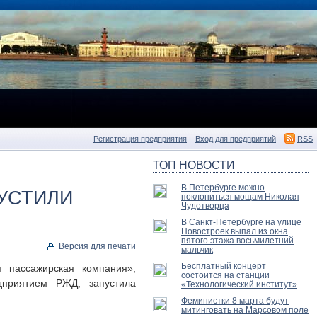
Регистрация предприятия
Вход для предприятий
RSS
ТОП НОВОСТИ
В Петербурге можно
УСТИЛИ
поклониться мощам Николая
Чудотворца
В Санкт-Петербурге на улице
Новостроек выпал из окна
пятого этажа восьмилетний
Версия для печати
мальчик
Бесплатный концерт
 пассажирская компания»,
состоится на станции
приятием РЖД, запустила
«Технологический институт»
Феминистки 8 марта будут
митинговать на Марсовом поле