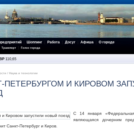
предприятий
Шоппинг
Работа
Досуг
Афиша
О городе
Транспорт
Голос города
BP
110,65
ости
/
Наука и технологии
-ПЕТЕРБУРГОМ И КИРОВОМ ЗАП
Д
С 14 января «Федеральная
являющаяся дочерним пред
ит Санкт-Петербург и Киров.