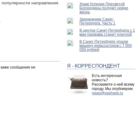
м популярности направления.
Храм Успения Пресвятой
Богородицы получит новую
жизнь
Зарождение Санкт-
.
Петербурга. Часть 1
В центре Санкт-Петербурга с 1
мая парковка станет платной
В Санкт-Петербурге угнали
машину инкассаторов с 7 000
000 рублей
Я - КОРРЕСПОНДЕНТ
 также сообщения не
Есть интересная
новость?
Расскажите о ней всему
городу. Мы опубликуем.
news@vashspb.ru