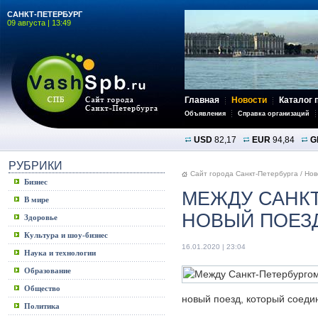
САНКТ-ПЕТЕРБУРГ
09 августа | 13:49
Главная
Новости
Каталог 
Объявления
Справка организаций
USD
82,17
EUR
94,84
G
РУБРИКИ
Сайт города Санкт-Петербурга
/
Нов
Бизнес
МЕЖДУ САНКТ
В мире
НОВЫЙ ПОЕЗ
Здоровье
Культура и шоу-бизнес
16.01.2020 | 23:04
Наука и технологии
Образование
Общество
новый поезд, который соедин
Политика