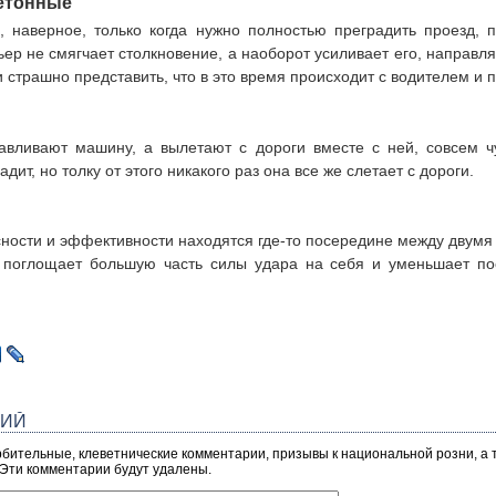
етонные
, наверное, только когда нужно полностью преградить проезд, 
ер не смягчает столкновение, а наоборот усиливает его, направля
 страшно представить, что в это время происходит с водителем и 
авливают машину, а вылетают с дороги вместе с ней, совсем чу
ит, но толку от этого никакого раз она все же слетает с дороги.
сности и эффективности находятся где-то посередине между двум
 поглощает большую часть силы удара на себя и уменьшает по
РИЙ
рбительные, клеветнические комментарии, призывы к национальной розни, а
 Эти комментарии будут удалены.