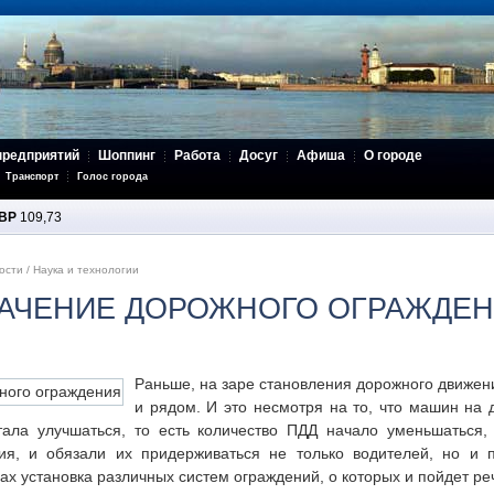
предприятий
Шоппинг
Работа
Досуг
Афиша
О городе
Транспорт
Голос города
BP
109,73
ости
/
Наука и технологии
НАЧЕНИЕ ДОРОЖНОГО ОГРАЖДЕ
Раньше, на заре становления дорожного движен
и рядом. И это несмотря на то, что машин на 
ала улучшаться, то есть количество ПДД начало уменьшаться, 
ия, и обязали их придерживаться не только водителей, но и
ах установка различных систем ограждений, о которых и пойдет ре