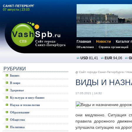
САНКТ-ПЕТЕРБУРГ
07 августа | 23:03
Главная
Новости
Каталог 
Объявления
Справка организаций
USD
81,41
EUR
94,06
G
РУБРИКИ
Сайт города Санкт-Петербурга
/
Нов
Бизнес
ВИДЫ И НАЗ
В мире
Здоровье
17.05.2021 | 14:32
Культура и шоу-бизнес
Наука и технологии
Образование
они медленно. Ситуация ст
Общество
правила дорожного движен
улучшила ситуацию на дорог
Политика