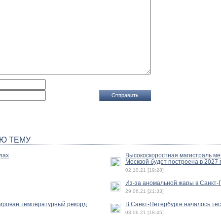
Ю ТЕМУ
лах
Высокоскоростная магистраль ме
Москвой будет построена в 2027 
02.10.21 [19:28]
Из-за аномальной жары в Санкт-
29.06.21 [21:33]
сирован температурный рекорд
В Санкт-Петербурге началось те
03.06.21 [18:45]