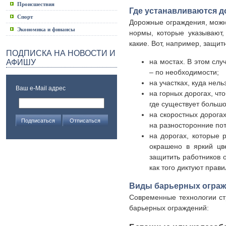
Происшествия
Где устанавливаются 
Спорт
Дорожные ограждения, можно
Экономика и финансы
нормы, которые указывают
какие. Вот, например, защи
ПОДПИСКА НА НОВОСТИ И
на мостах. В этом слу
АФИШУ
– по необходимости;
на участках, куда нель
Ваш e-Mail адрес
на горных дорогах, чт
где существует большо
на скоростных дорогах
на разносторонние пот
на дорогах, которые 
окрашено в яркий цв
защитить работников 
как того диктуют прав
Виды барьерных огра
Современные технологии ст
барьерных ограждений: