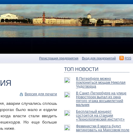
Регистрация предприятия
Вход для предприятий
RSS
ТОП НОВОСТИ
В Петербурге можно
НИЯ
поклониться мощам Николая
Чудотворца
В Санкт-Петербурге на улице
Версия для печати
Новостроек выпал из окна
пятого этажа восьмилетний
ия, аварии случались сплошь
мальчик
дорогах было мало и ездили
Бесплатный концерт
когда власти стали вводить
состоится на станции
«Технологический институт»
 пешеходов. Но еще больше
Феминистки 8 марта будут
чь ниже.
митинговать на Марсовом поле