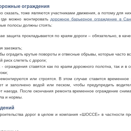
дорожные ограждения
 сказать, тоже являются участниками движения, а потому для ни
, где можно монтировать
дорожное барьерное ограждение в Сан
тные полосы должны стоять:
чае защита прокладывается по краям дороги – обязательно, в кач
зя заезжать;
обы оградить крутые повороты и отвесные обрывы, которые часто в
й риск слететь с дороги;
 - ограждения ставятся как по краям дорожного полотна, так и в 
оки;
ремонтируются или строятся. В этом случае ставится временное
ет и заполнено водой или песком, чтобы предупредить водите
от наезда. После окончания ремонта временное ограждение снима
ила и нормы.
ждений
роительства дорог в целом и компания «ШОССЕ» в частности пр