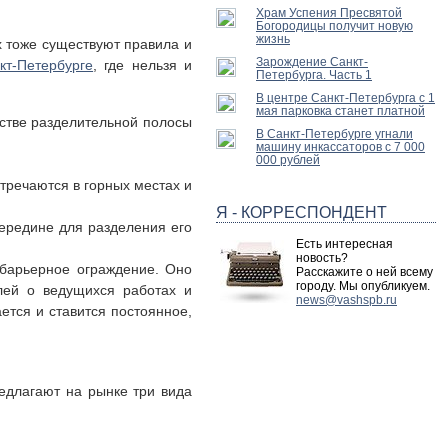
Храм Успения Пресвятой
Богородицы получит новую
жизнь
х тоже существуют правила и
Зарождение Санкт-
кт-Петербурге
, где нельзя и
Петербурга. Часть 1
В центре Санкт-Петербурга с 1
мая парковка станет платной
естве разделительной полосы
В Санкт-Петербурге угнали
машину инкассаторов с 7 000
000 рублей
стречаются в горных местах и
Я - КОРРЕСПОНДЕНТ
середине для разделения его
Есть интересная
новость?
 барьерное ограждение. Оно
Расскажите о ней всему
городу. Мы опубликуем.
лей о ведущихся работах и
news@vashspb.ru
ется и ставится постоянное,
едлагают на рынке три вида