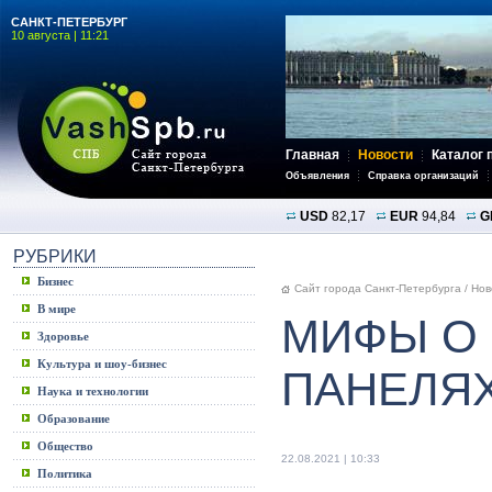
САНКТ-ПЕТЕРБУРГ
10 августа | 11:21
Главная
Новости
Каталог 
Объявления
Справка организаций
USD
82,17
EUR
94,84
G
РУБРИКИ
Бизнес
Сайт города Санкт-Петербурга
/
Нов
В мире
МИФЫ О
Здоровье
Культура и шоу-бизнес
ПАНЕЛЯ
Наука и технологии
Образование
Общество
22.08.2021 | 10:33
Политика