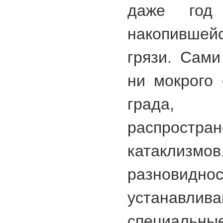
даже год
накопившей
грязи. Сами
ни мокрого 
града,
распростр
катаклиз
разновид
устанав
специал