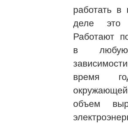
работать в 
деле это
Работают п
в любую
зависимост
время г
окружающе
объем выр
электроэне