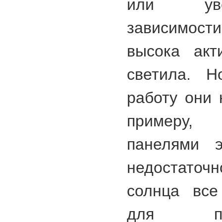
или уве
зависимости
высока акт
светила. Н
работу они 
примеру,
панелями э
недостато
солнца все
для пи