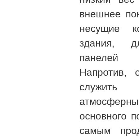
внешнее по
несущие ко
здания, 
панелей 
Напротив, 
служит
атмосфер
основного п
самым про