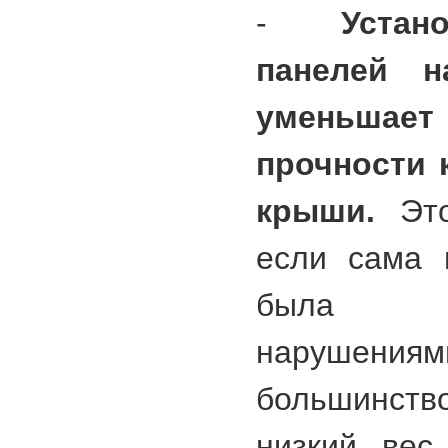
-
Уста
панелей 
уменьшае
прочности 
крыши.
Это
если сама 
была в
наруше
большинст
низкий вес