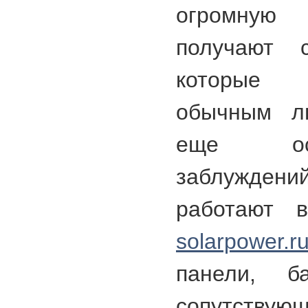
огромную
получают с
которые 
обычным л
еще ос
заблуждений
работают 
solarpower.ru
панели, б
сопутствую