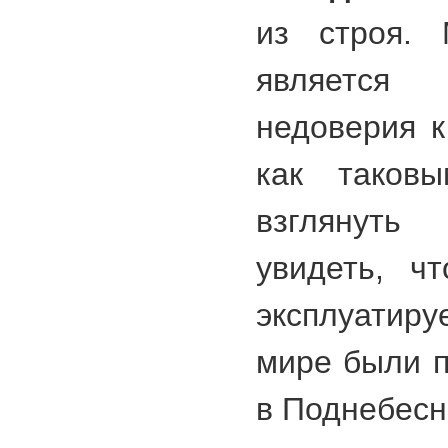
из строя. 
являетс
недоверия к
как таковы
взглянуть
увидеть, ч
эксплуати
мире были 
в Поднебесн