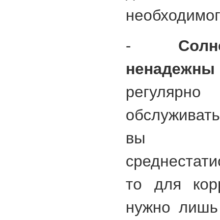
необходимог
-
Сол
ненадежны
регуля
обслуживать
вы п
среднестат
то для кор
нужно лишь