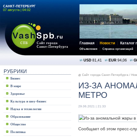
САНКТ-ПЕТЕРБУРГ
07 августа | 04:02
Главная
Новости
Каталог 
Объявления
Справка организаций
USD
81,41
EUR
94,06
G
РУБРИКИ
Сайт города Санкт-Петербурга
/
Нов
Бизнес
ИЗ-ЗА АНОМА
В мире
МЕТРО
Здоровье
Культура и шоу-бизнес
29.06.2021 | 21:33
Наука и технологии
Образование
Общество
Сообщает об этом пресс-слу
Политика