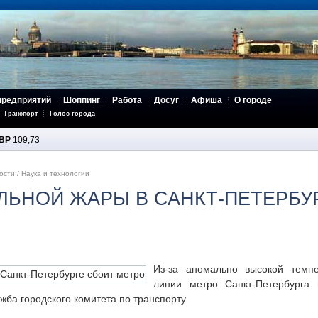
предприятий
Шоппинг
Работа
Досуг
Афиша
О городе
Транспорт
Голос города
BP
109,73
ости
/
Наука и технологии
ЛЬНОЙ ЖАРЫ В САНКТ-ПЕТЕРБУ
Из-за аномально высокой темпе
линии метро Санкт-Петербурга 
жба городского комитета по транспорту.