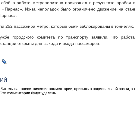
 сбой в работе метрополитена произошел в результате пробоя к
и «Парнас». Из-за неполадок было ограничено движение на стан
Парнас».
и 252 пассажира метро, которые были заблокированы в тоннелях.
ужбе городского комитета по транспорту заявили, что работ
 станции открыты для выхода и входа пассажиров.
РИЙ
рбительные, клеветнические комментарии, призывы к национальной розни, а
 Эти комментарии будут удалены.