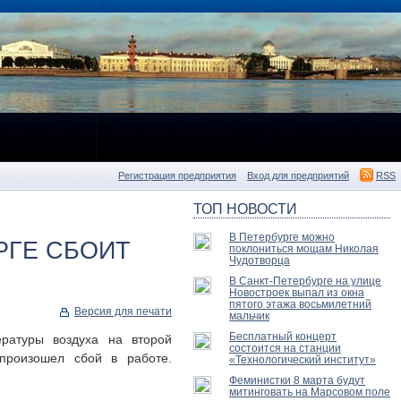
Регистрация предприятия
Вход для предприятий
RSS
ТОП НОВОСТИ
В Петербурге можно
РГЕ СБОИТ
поклониться мощам Николая
Чудотворца
В Санкт-Петербурге на улице
Новостроек выпал из окна
пятого этажа восьмилетний
Версия для печати
мальчик
Бесплатный концерт
ратуры воздуха на второй
состоится на станции
произошел сбой в работе.
«Технологический институт»
Феминистки 8 марта будут
митинговать на Марсовом поле