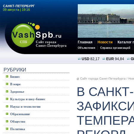
САНКТ-ПЕТЕРБУРГ
09 августа | 19:16
Главная
Новости
Каталог 
Объявления
Справка организаций
USD
82,17
EUR
94,84
G
РУБРИКИ
Бизнес
Сайт города Санкт-Петербурга
/
Нов
В мире
В САНКТ
Здоровье
Культура и шоу-бизнес
ЗАФИКС
Наука и технологии
Образование
ТЕМПЕР
Общество
Политика