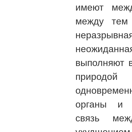
имеют межд
между тем 
неразрывная
неожиданна
выполняют 
природ
одновременн
органы и 
связь ме