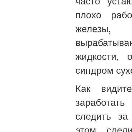
часто уста
плохо рабо
железы
вырабат
жидкости, 
синдром сухо
Как видит
заработат
следить за
этом следи