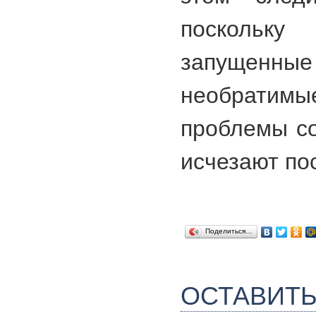
посколь
запущенн
необрати
проблемы со
исчезают по
Поделиться…
ОСТАВИТ