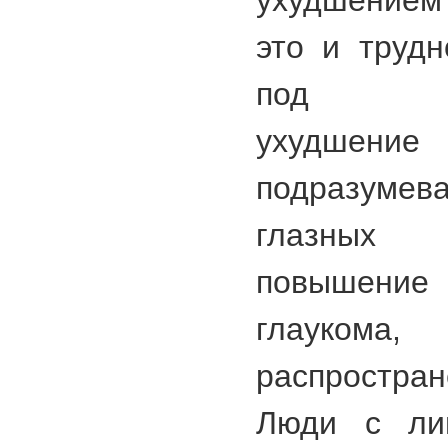
ухудшением 
это и трудн
под сло
ухудше
подразуме
глазных
повышение 
глауко
распростран
Люди с ли