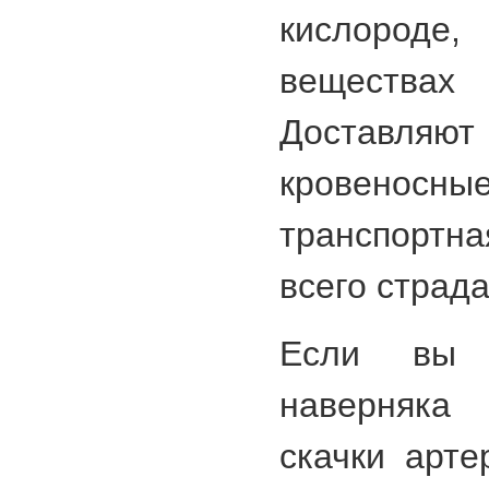
кислород
вещества
Доставляют
кровеносн
транспортн
всего страд
Если вы 
наверняка
скачки арте