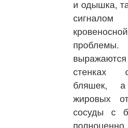
и одышка, та
сигнало
кровеносн
проблемы
выражаютс
стенках 
бляшек, а
жировых от
сосуды с б
полноценно