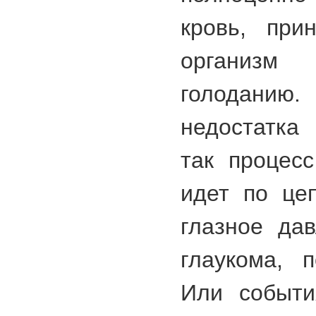
кровь, при
организм
голодани
недостатка 
так процес
идет по це
глазное дав
глаукома, п
Или событи