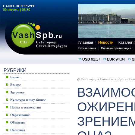
САНКТ-ПЕТЕРБУРГ
09 августа | 06:50
Главная
Новости
Каталог 
Объявления
Справка организаций
USD
82,17
EUR
94,84
G
РУБРИКИ
Бизнес
Сайт города Санкт-Петербурга
/
Нов
В мире
ВЗАИМО
Здоровье
Культура и шоу-бизнес
ОЖИРЕН
Наука и технологии
Образование
ЗРЕНИЕМ
Общество
Политика