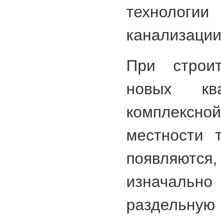
технолог
канализации
При строи
новых кв
комплекс
местности 
появляют
изначал
раздел