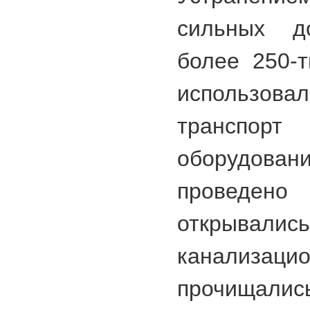
сильных д
более 250-т
использов
транспо
оборудо
проведено 
открывалис
канализац
прочищал