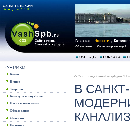
САНКТ-ПЕТЕРБУРГ
09 августа | 17:08
Главная
Новости
Каталог 
Объявления
Справка организаций
USD
82,17
EUR
94,84
G
РУБРИКИ
Бизнес
Сайт города Санкт-Петербурга
/
Нов
В мире
В САНКТ
Здоровье
Культура и шоу-бизнес
МОДЕРН
Наука и технологии
Образование
КАНАЛИ
Общество
Политика