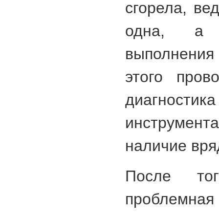
сгорела, ве
одна, а 
выполнения
этого пров
диагности
инструмента
наличие вряд
После то
проблемна