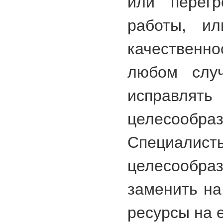
или перегр
работы, ил
качествен
любом случ
исправл
целесообр
Специалист
целесообра
заменить на
ресурсы на 