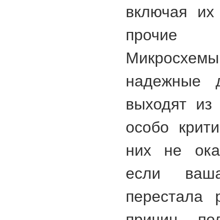
включая их
прочие м
Микросхе
надежные д
выходят из 
особо крити
них не ока
если ваш
перестала 
причин по