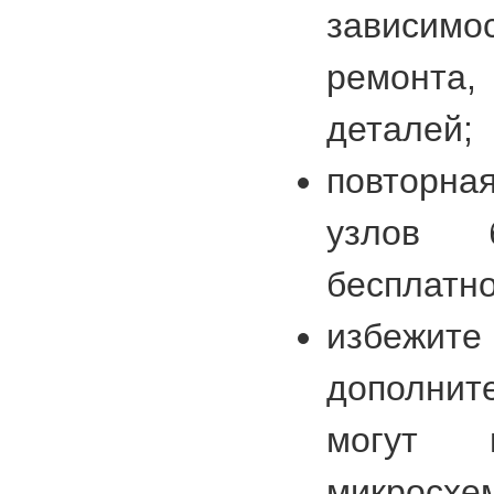
зависим
ремонта,
деталей;
повторн
узлов б
бесплатно
избежит
дополнит
могут в
микрос