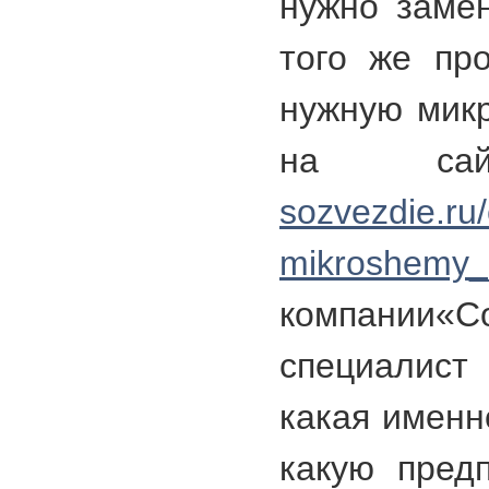
нужно заме
того же про
нужную мик
на с
sozvezdie.ru
mikroshemy_
компании«С
специалист
какая именн
какую предп