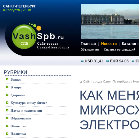
САНКТ-ПЕТЕРБУРГ
07 августа | 23:18
Главная
Новости
Каталог 
Объявления
Справка организаций
USD
81,41
EUR
94,06
G
РУБРИКИ
Бизнес
Сайт города Санкт-Петербурга
/
Нов
В мире
КАК МЕН
Здоровье
Культура и шоу-бизнес
МИКРОС
Наука и технологии
Образование
ЭЛЕКТР
Общество
Политика