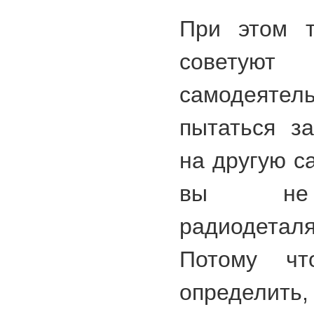
При этом т
советуют
самодеят
пытаться з
на другую с
вы не 
радиодеталя
Потому чт
определит