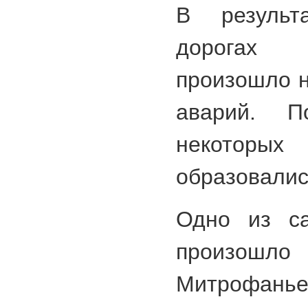
В результ
дорогах С
произошло н
аварий. П
некоторых
образовалис
Одно из с
прои
Митрофанье