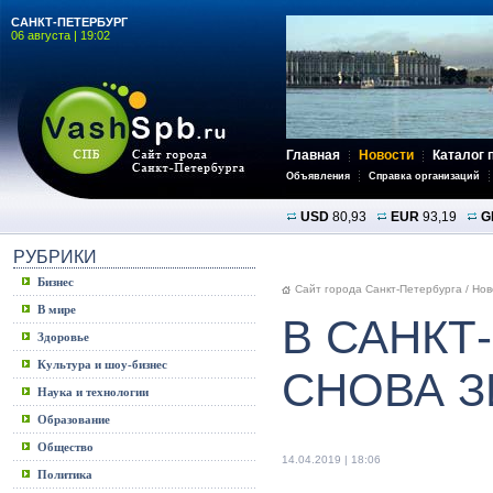
САНКТ-ПЕТЕРБУРГ
06 августа | 19:02
Главная
Новости
Каталог 
Объявления
Справка организаций
USD
80,93
EUR
93,19
G
РУБРИКИ
Бизнес
Сайт города Санкт-Петербурга
/
Нов
В мире
В САНКТ
Здоровье
Культура и шоу-бизнес
СНОВА 
Наука и технологии
Образование
Общество
14.04.2019 | 18:06
Политика