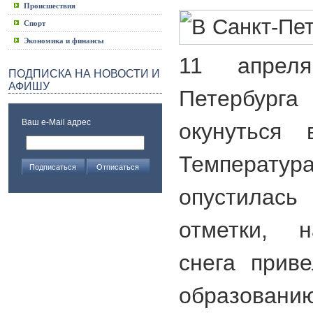
Происшествия
Спорт
Экономика и финансы
11 апрел
ПОДПИСКА НА НОВОСТИ И
АФИШУ
Петербур
Ваш e-Mail адрес
окунуться 
Температур
опустила
отметки, н
снега прив
образованию