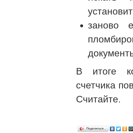
установит
заново е
пломбир
документ
В итоге ко
счетчика по
Считайте.
Поделиться…