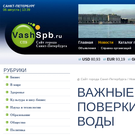
САНКТ-ПЕТЕРБУРГ
06 августа | 13:39
Главная
Новости
Каталог 
Объявления
Справка организаций
USD
80,93
EUR
93,19
G
РУБРИКИ
Бизнес
Сайт города Санкт-Петербурга
/
Нов
В мире
ВАЖНЫЕ
Здоровье
Культура и шоу-бизнес
ПОВЕРК
Наука и технологии
Образование
ВОДЫ
Общество
Политика