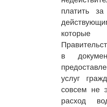
платить за
действую
которы
Правительст
в докуме
предоставл
услуг граж
совсем не э
расход во