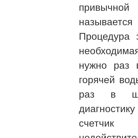
привычной 
называетс
Процедура 
необходим
нужно раз 
горячей вод
раз в ше
диагностик
счетчи
недействи