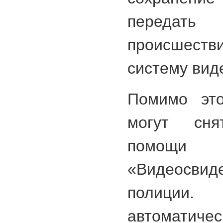
передать
происшест
систему вид
Помимо это
могут сн
помощ
«Видеосвиде
полиции
автомати