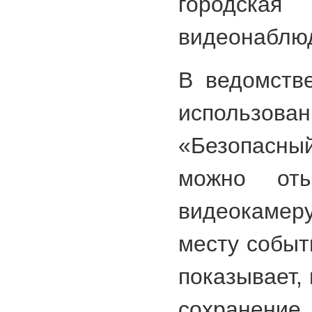
городс
видеонаблю
В ведомстве
использов
«Безопасны
можно оты
видеокамер
месту событ
показывает,
сохранени