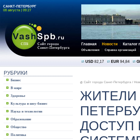
САНКТ-ПЕТЕРБУРГ
08 августа | 09:27
Главная
Новости
Каталог 
Объявления
Справка организаций
USD
82,17
EUR
94,84
G
РУБРИКИ
Бизнес
Сайт города Санкт-Петербурга
/
Нов
В мире
ЖИТЕЛИ 
Здоровье
Культура и шоу-бизнес
ПЕТЕРБУ
Наука и технологии
Образование
ДОСТУП 
Общество
Политика