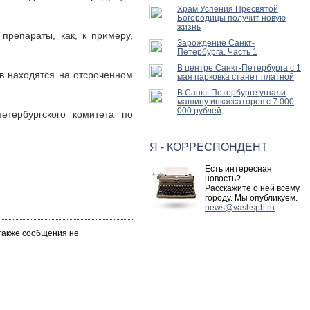
Храм Успения Пресвятой
Богородицы получит новую
жизнь
препараты, как, к примеру,
Зарождение Санкт-
Петербурга. Часть 1
В центре Санкт-Петербурга с 1
ов находятся на отсроченном
мая парковка станет платной
В Санкт-Петербурге угнали
машину инкассаторов с 7 000
000 рублей
етербургского комитета по
Я - КОРРЕСПОНДЕНТ
Есть интересная
новость?
Расскажите о ней всему
городу. Мы опубликуем.
news@vashspb.ru
 также сообщения не