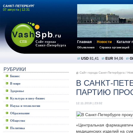
САНКТ-ПЕТЕРБУРГ
07 августа | 12:31
Главная
Новости
Каталог 
Объявления
Справка организаций
USD
81,41
EUR
94,06
G
РУБРИКИ
Сайт города Санкт-Петербурга
/
Нов
Бизнес
В САНКТ-ПЕТ
В мире
ПАРТИЮ ПРО
Здоровье
Культура и шоу-бизнес
12.11.2018 | 23:02
Наука и технологии
Образование
Общество
«Центральная фармацевтиче
Политика
медицинских изделий на сум