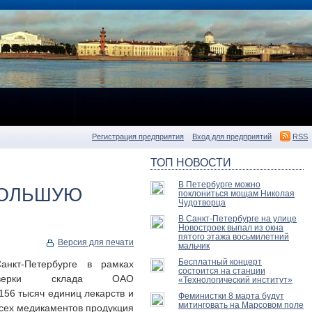
Регистрация предприятия
Вход для предприятий
RSS
ТОП НОВОСТИ
В Петербурге можно
БОЛЬШУЮ
поклониться мощам Николая
Чудотворца
В Санкт-Петербурге на улице
Новостроек выпал из окна
пятого этажа восьмилетний
Версия для печати
мальчик
Бесплатный концерт
анкт-Петербурге в рамках
состоится на станции
оверки склада ОАО
«Технологический институт»
56 тысяч единиц лекарств и
Феминистки 8 марта будут
митинговать на Марсовом поле
всех медикаментов продукция