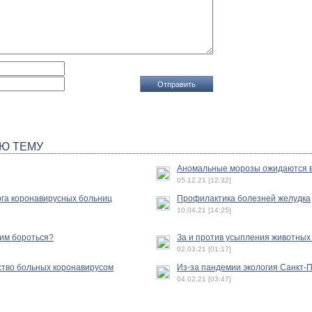
Ю ТЕМУ
Аномальные морозы ожидаются в
05.12.21 [12:32]
га коронавирусных больниц
Профилактика болезней желудка
10.04.21 [14:25]
ним бороться?
За и против усыпления животных
02.03.21 [01:17]
ство больных коронавирусом
Из-за пандемии экология Санкт-
04.02.21 [03:47]