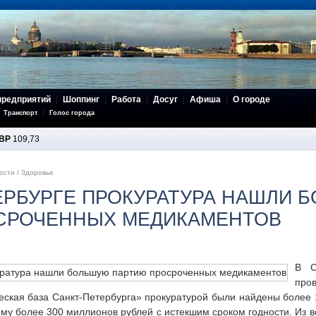
предприятий
Шоппинг
Работа
Досуг
Афиша
О городе
Транспорт
Голос города
BP
109,73
ости
/
Здоровье
ЕРБУРГЕ ПРОКУРАТУРА НАШЛИ 
СРОЧЕННЫХ МЕДИКАМЕНТОВ
В С
пр
ская база Санкт-Петербурга» прокуратурой были найдены более 1
му более 300 миллионов рублей с истекшим сроком годности. Из 