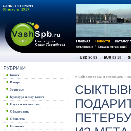
САНКТ-ПЕТЕРБУРГ
06 августа | 23:27
Главная
Новости
Каталог 
Объявления
Справка организаций
USD
80,93
EUR
93,19
G
РУБРИКИ
Бизнес
Сайт города Санкт-Петербурга
/
Нов
В мире
СЫКТЫВ
Здоровье
Культура и шоу-бизнес
ПОДАРИТ
Наука и технологии
Образование
ПЕТЕРБУ
Общество
Политика