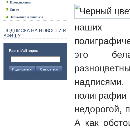
Происшествия
Спорт
Экономика и финансы
наших п
ПОДПИСКА НА НОВОСТИ И
АФИШУ
полиграфич
Ваш e-Mail адрес
это бе
разноцвет
надписям
полиграф
недорогой, 
А как обсто