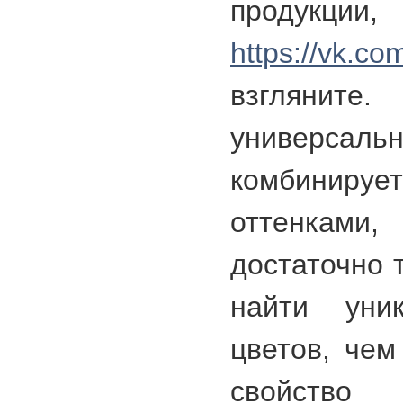
проду
https://vk.c
взглянит
универсал
комбинир
оттенкам
достаточно 
найти уник
цветов, чем
свойство 