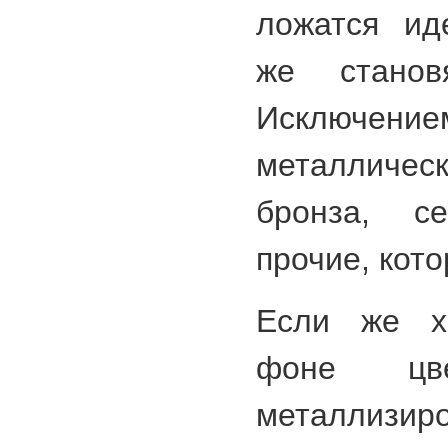
ложатся ид
же станов
Исключе
металлическ
бронза, с
прочие, кот
Если же х
фоне цв
металлизир