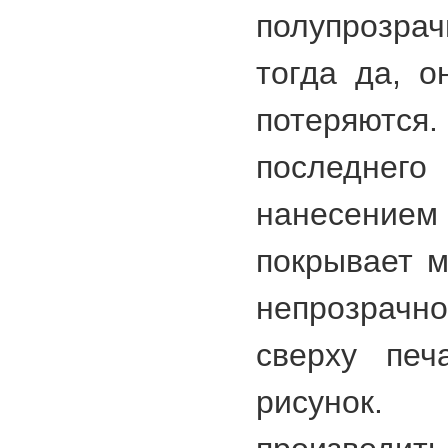
полупрозр
тогда да, 
потеряютс
последнего
нанесение
покрывает м
непрозрачно
сверху печ
рисунок.