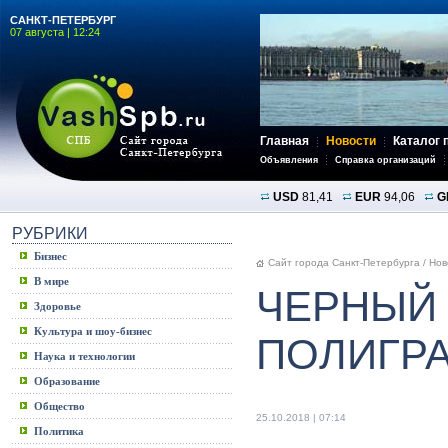
САНКТ-ПЕТЕРБУРГ
07 августа | 12:24
Главная
Новости
Каталог 
Объявления
Справка организаций
USD
81,41
EUR
94,06
G
РУБРИКИ
Бизнес
Сайт города Санкт-Петербурга
/
Нов
В мире
ЧЕРНЫЙ 
Здоровье
Культура и шоу-бизнес
ПОЛИГР
Наука и технологии
Образование
Общество
25.10.2018 | 07:14
Политика