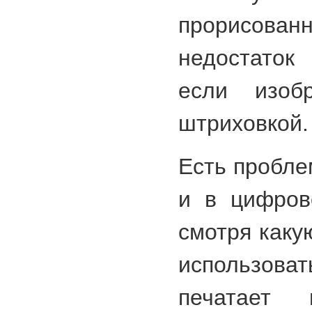
прорисован
недостаток
если изобр
штриховкой.
Есть пробле
и в цифров
смотря как
использова
печатает 