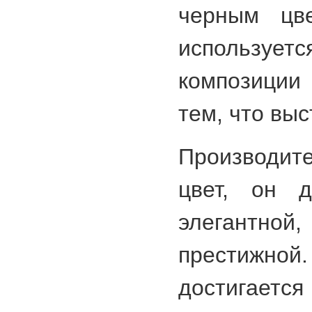
черным цв
использу
композиции
тем, что вы
Производит
цвет, он д
элегант
престижной
достигаетс