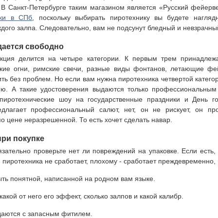
 В Санкт-Петербурге таким магазином является «Русский фейерв
ки в СПб
, поскольку выбирать пиротехнику вы будете нагляд
дого залпа. Следовательно, вам не подсунут бледный и невзрачны
дается свободно
укция делится на четыре категории. К первым трем принадлеж
ские огни, римские свечи, разные виды фонтанов, летающие фе
ть без проблем. Но если вам нужна пиротехника четвертой категор
ию. А такие удостоверения выдаются только профессиональным
 пиротехнические шоу на государственные праздники и День г
едлагает профессиональный салют, нет, он не рискует, он про
о цене неразрешенной. То есть хочет сделать навар.
при покупке
язательно проверьте нет ли повреждений на упаковке. Если есть,
 пиротехника не сработает, плохому - сработает преждевременно, 
ыть понятной, написанной на родном вам языке.
какой от него его эффект, сколько залпов и какой калибр.
аются с запасным фитилем.