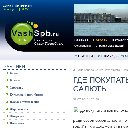
САНКТ-ПЕТЕРБУРГ
07 августа | 01:27
Главная
Новости
Каталог 
Объявления
Справка организаций
USD
81,41
EUR
94,06
G
РУБРИКИ
Сайт города Санкт-Петербурга
/
Нов
Бизнес
ГДЕ ПОКУПАТ
В мире
САЛЮТЫ
Здоровье
Культура и шоу-бизнес
31.07.2018 | 23:26
Наука и технологии
Образование
Общество
ради своей безопасности не
Политика
год. У них и документы в по