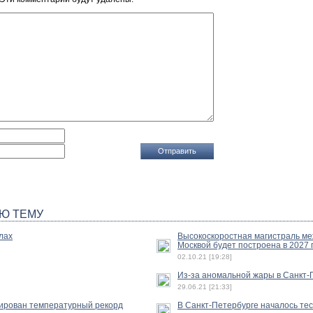
Ю ТЕМУ
лах
Высокоскоростная магистраль ме
Москвой будет построена в 2027 
02.10.21 [19:28]
Из-за аномальной жары в Санкт-
29.06.21 [21:33]
сирован температурный рекорд
В Санкт-Петербурге началось те