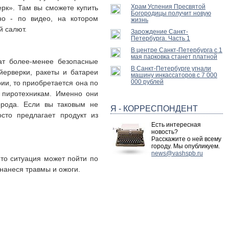
Храм Успения Пресвятой
ерк». Там вы сможете купить
Богородицы получит новую
но - по видео, на котором
жизнь
й салют.
Зарождение Санкт-
Петербурга. Часть 1
В центре Санкт-Петербурга с 1
мая парковка станет платной
ат более-менее безопасные
В Санкт-Петербурге угнали
йерверки, ракеты и батареи
машину инкассаторов с 7 000
000 рублей
ии, то приобретается она по
 пиротехникам. Именно они
орода. Если вы таковым не
Я - КОРРЕСПОНДЕНТ
сто предлагает продукт из
Есть интересная
новость?
Расскажите о ней всему
городу. Мы опубликуем.
news@vashspb.ru
 то ситуация может пойти по
нанеся травмы и ожоги.