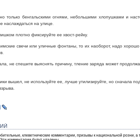
но только бенгальскими огнями, небольшими хлопушками и нас
е наслаждаться на улице.
лишком плотно фиксируйте ее хвост-рейку.
римские свечи или уличные фонтаны, то их наоборот, надо хорошо 
в.
ала, не спешите выяснять причину, тление заряда может продолжат
ики вышел, не используйте ее, лучше утилизируйте, но сначала по
взрыва.
РИЙ
рбительные, клеветнические комментарии, призывы к национальной розни, а
 Эти комментарии будут удалены.