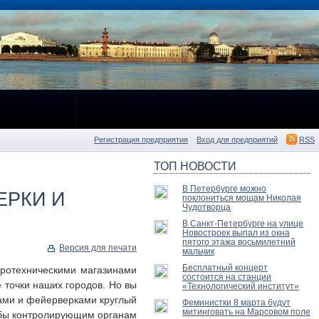
Регистрация предприятия
Вход для предприятий
RSS
ТОП НОВОСТИ
В Петербурге можно
ЕРКИ И
поклониться мощам Николая
Чудотворца
В Санкт-Петербурге на улице
Новостроек выпал из окна
пятого этажа восьмилетний
Версия для печати
мальчик
Бесплатный концерт
иротехническими магазинами
состоится на станции
е точки наших городов. Но вы
«Технологический институт»
тами и фейерверками круглый
Феминистки 8 марта будут
митинговать на Марсовом поле
чтобы контролирующим органам