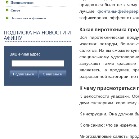
Происшествия
придраться было не к чему.
Спорт
лучшие
фонтаны-фейервер
зафиксирован эффект от каж
Экономика и финансы
Какая пиротехника про
ПОДПИСКА НА НОВОСТИ И
Вся пиротехническая прод
АФИШУ
изделия: петарды, бенгаль
салютов. Их вы сможете купи
Ваш e-Mail адрес
специальному удостоверен
запускают такие красивые
являетесь, а продавец пр
разрешенной категории, но п
К чему присмотреться 
К целостности упаковки. Об
двум сценариям: хорошему -
К инструкции. Она должна б
К описанию: что за изделие, 
Многозалповые салюты прод