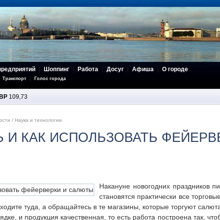
предприятий
Шоппинг
Работа
Досуг
Афиша
О городе
Транспорт
Голос города
BP
109,73
ости
/
Наука и технологии
Ь И КАК ИСПОЛЬЗОВАТЬ ФЕЙЕРВ
Накануне новогодних праздников п
становятся практически все торговы
 ходите туда, а обращайтесь в те магазины, которые торгуют салю
рядке, и продукция качественная, то есть работа построена так, 