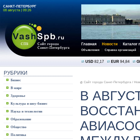
САНКТ-ПЕТЕРБУРГ
08 августа | 09:26
Главная
Новости
Каталог 
Объявления
Справка организаций
USD
82,17
EUR
94,84
G
РУБРИКИ
Бизнес
Сайт города Санкт-Петербурга
/
Нов
В мире
В АВГУС
Здоровье
Культура и шоу-бизнес
ВОССТА
Наука и технологии
Образование
АВИАСО
Общество
Политика