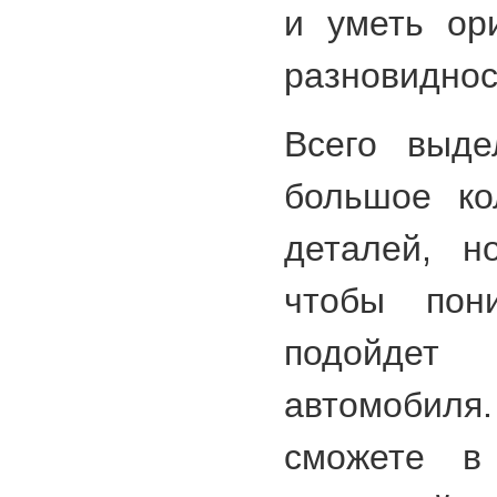
и уметь ор
разновиднос
Всего выде
большое ко
деталей, н
чтобы пон
подойде
автомобиля
сможете в 