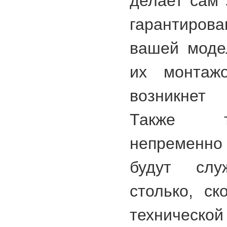
делает сам 
гарантиро
вашей моде
их монтаж
возникнет 
Также т
непременно
будут сл
столько, ск
техническо