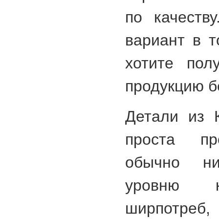
по качеств
вариант в т
хотите пол
продукцию б
Детали из 
проста про
обычно н
уровню к
ширпотреб, 