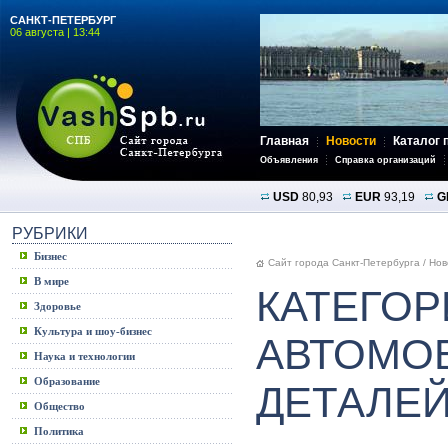
САНКТ-ПЕТЕРБУРГ
06 августа | 13:44
Главная
Новости
Каталог 
Объявления
Справка организаций
USD
80,93
EUR
93,19
G
РУБРИКИ
Бизнес
Сайт города Санкт-Петербурга
/
Нов
В мире
КАТЕГОР
Здоровье
Культура и шоу-бизнес
АВТОМО
Наука и технологии
Образование
ДЕТАЛЕ
Общество
Политика