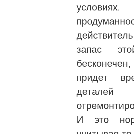
условиях.
продуманн
действител
запас эт
бесконечен,
придет вр
деталей
отремонтиро
И это нор
учитывая то