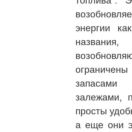
топлива". 
возобновл
энергии ка
назва
возобновля
ограниче
запасами
залежами, 
просты удоб
а еще они э