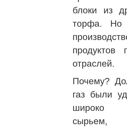
блоки из д
торфа. Но 
производ
продуктов 
отраслей.
Почему? До
газ были у
широко р
сырьем, 