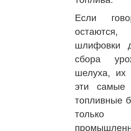
Если гов
остаются,
шлифовки д
сбора ур
шелуха, их
эти самые 
топливные б
только
промышленн