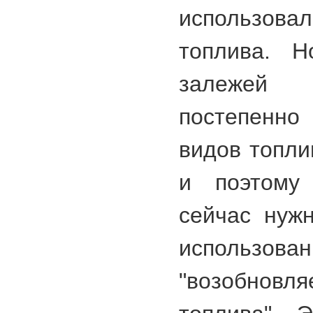
использов
топлива. Н
залежей 
постепенн
видов топли
и поэтому 
сейчас нуж
использова
"возобно