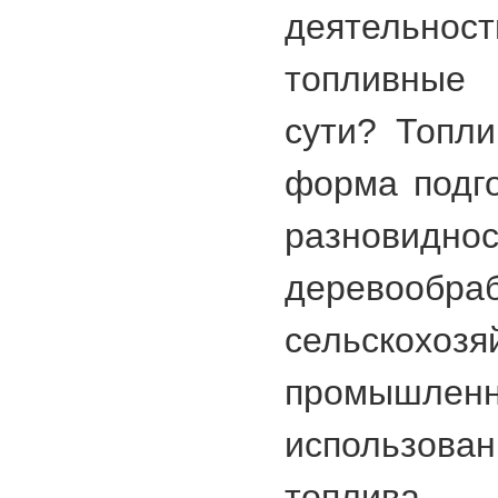
деятельн
топливные 
сути? Топли
форма подго
разновид
деревообр
сельскохозя
промыш
использов
топлива.