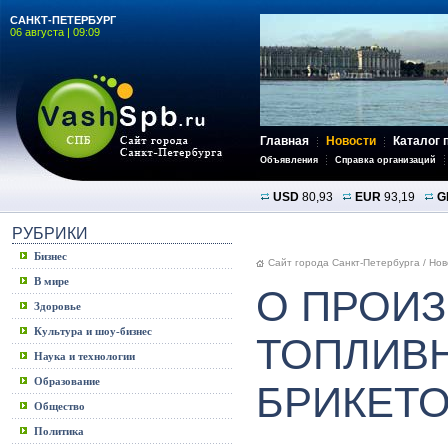
САНКТ-ПЕТЕРБУРГ
06 августа | 09:09
Главная
Новости
Каталог 
Объявления
Справка организаций
USD
80,93
EUR
93,19
G
РУБРИКИ
Бизнес
Сайт города Санкт-Петербурга
/
Нов
В мире
О ПРОИ
Здоровье
Культура и шоу-бизнес
ТОПЛИВ
Наука и технологии
Образование
БРИКЕТ
Общество
Политика