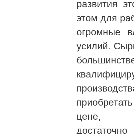
развития эт
этом для ра
огромные в
усилий. Сыр
большин
квалифицир
произво
приобретать
цене, с
дост