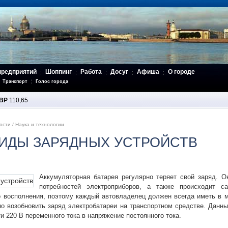
предприятий
Шоппинг
Работа
Досуг
Афиша
О городе
Транспорт
Голос города
BP
110,65
ости
/
Наука и технологии
ИДЫ ЗАРЯДНЫХ УСТРОЙСТВ
Аккумуляторная батарея регулярно теряет свой заряд. О
потребностей электроприборов, а также происходит с
о восполнения, поэтому каждый автовладелец должен всегда иметь в 
о возобновить заряд электробатареи на транспортном средстве. Данны
и 220 В переменного тока в напряжение постоянного тока.