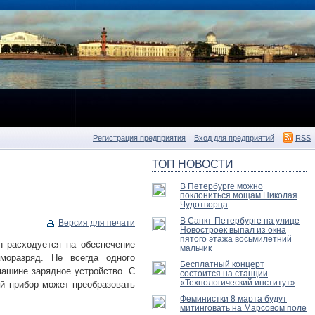
Регистрация предприятия
Вход для предприятий
RSS
ТОП НОВОСТИ
В Петербурге можно
поклониться мощам Николая
Чудотворца
В Санкт-Петербурге на улице
Версия для печати
Новостроек выпал из окна
пятого этажа восьмилетний
н расходуется на обеспечение
мальчик
аморазряд. Не всегда одного
Бесплатный концерт
машине зарядное устройство. С
состоится на станции
«Технологический институт»
й прибор может преобразовать
Феминистки 8 марта будут
митинговать на Марсовом поле