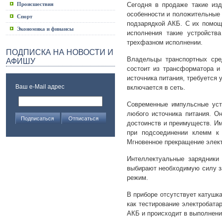
Происшествия
Сегодня в продаже такие из
особенности и положительные 
Спорт
подзарядкой АКБ. С их помощ
Экономика и финансы
исполнения такие устройств
трехфазном исполнении.
ПОДПИСКА НА НОВОСТИ И
Владельцы транспортных сре
АФИШУ
состоит из трансформатора и
источника питания, требуется 
Ваш e-Mail адрес
включается в сеть.
Современные импульсные устр
любого источника питания. О
достоинств и преимуществ. И
при подсоединении клемм к 
Мгновенное прекращение элект
Интеллектуальные зарядники
выбирают необходимую силу з
режим.
В приборе отсутствует катушк
как тестирование электробата
АКБ и происходит в выполнени