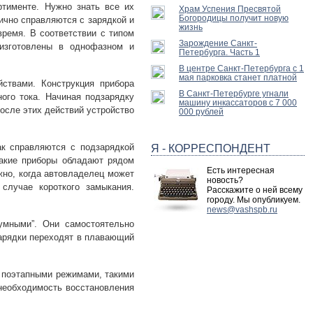
тименте. Нужно знать все их
Храм Успения Пресвятой
Богородицы получит новую
ично справляются с зарядкой и
жизнь
ремя. В соответствии с типом
Зарождение Санкт-
 изготовлены в однофазном и
Петербурга. Часть 1
В центре Санкт-Петербурга с 1
мая парковка станет платной
ствами. Конструкция прибора
В Санкт-Петербурге угнали
ого тока. Начиная подзарядку
машину инкассаторов с 7 000
После этих действий устройство
000 рублей
ак справляются с подзарядкой
Я - КОРРЕСПОНДЕНТ
Такие приборы обладают рядом
Есть интересная
но, когда автовладелец может
новость?
случае короткого замыкания.
Расскажите о ней всему
городу. Мы опубликуем.
news@vashspb.ru
умными”. Они самостоятельно
зарядки переходят в плавающий
о поэтапными режимами, такими
 необходимость восстановления