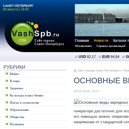
САНКТ-ПЕТЕРБУРГ
09 августа | 16:42
Главная
Новости
Каталог 
Объявления
Справка организаций
USD
82,17
EUR
94,84
G
РУБРИКИ
Сайт города Санкт-Петербурга
/
Нов
Бизнес
ОСНОВНЫЕ В
В мире
Здоровье
29.04.2018 | 23:17
Культура и шоу-бизнес
Наука и технологии
Образование
генератора достаточно для ег
его помощью можно оперативн
Общество
напряжение от стандартной сет
Политика