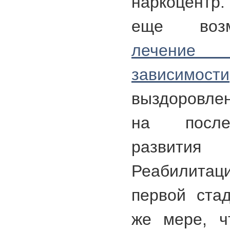
наркоцентр.
еще возм
лечение
зависимости
выздоровлен
на после
развит
Реабилита
первой ста
же мере, ч