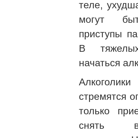
теле, ухудш
могут быт
приступы па
В тяжелы
начаться ал
Алкоголики
стремятся о
только при
снять вы