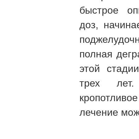
быстрое оп
доз, начина
поджелудо
полная дегр
этой стади
трех лет.
кропотлив
лечение мож