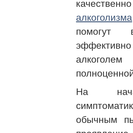
качественн
алкоголизма
помогут
эффективно
алкоголе
полноценной
На нача
симптоматик
обычным пь