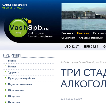
САНКТ-ПЕТЕРБУРГ
08 августа | 09:43
Главная
Новости
Каталог 
Объявления
Справка организаций
USD
82,17
EUR
94,84
G
РУБРИКИ
Бизнес
Сайт города Санкт-Петербурга
/
Нов
В мире
ТРИ СТА
Здоровье
Культура и шоу-бизнес
АЛКОГО
Наука и технологии
Образование
Общество
13.04.2018 | 19:09
Политика