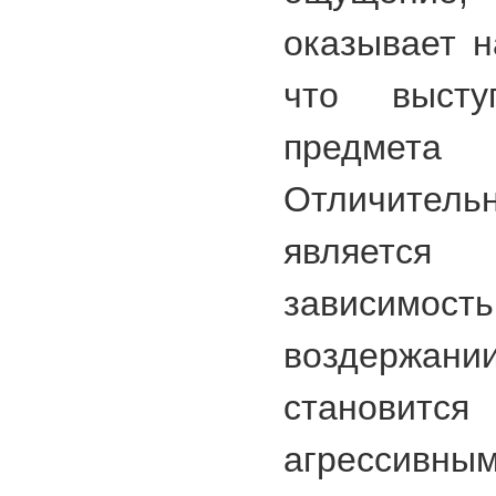
оказывает н
что высту
предме
Отличите
является 
зависимост
воздержа
становится
агрессивны