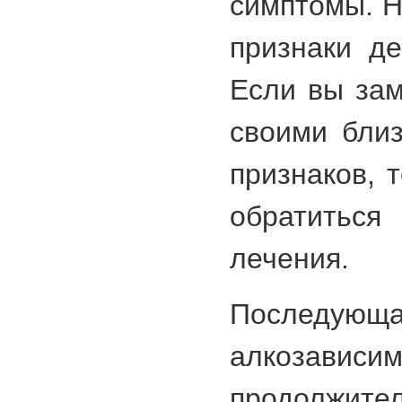
симптомы. 
признаки де
Если вы зам
своими близ
признаков, 
обратитьс
лечения.
Последующ
алкозави
продолжител