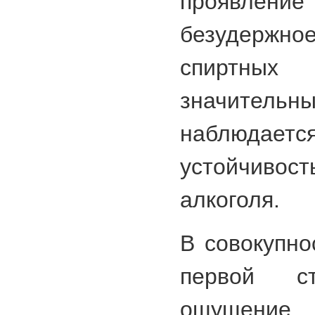
проявлен
безудерж
спиртны
значительн
наблюда
устойчивос
алкоголя.
В совокупно
первой ст
ощущение,