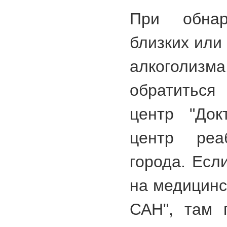
При обна
близких или
алкоголизм
обратиться
центр "До
центр реа
города. Есл
на медицинс
САН", там 