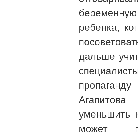
беременну
ребенка, ко
посоветов
дальше учит
специалист
пропаганд
Агапитов
уменьшить 
может п