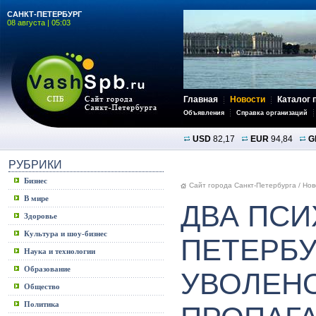
САНКТ-ПЕТЕРБУРГ
08 августа | 05:03
Главная
Новости
Каталог 
Объявления
Справка организаций
USD
82,17
EUR
94,84
G
РУБРИКИ
Бизнес
Сайт города Санкт-Петербурга
/
Нов
В мире
ДВА ПСИ
Здоровье
Культура и шоу-бизнес
ПЕТЕРБУ
Наука и технологии
Образование
УВОЛЕНО
Общество
Политика