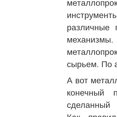
металлопро
инструме
различные 
механиз
металлопро
сырьем. По 
А вот метал
конечный п
сделанный 