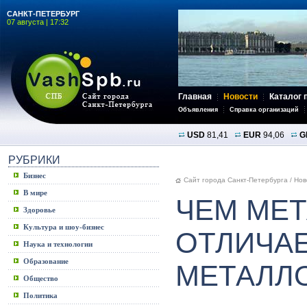
САНКТ-ПЕТЕРБУРГ
07 августа | 17:32
Главная
Новости
Каталог 
Объявления
Справка организаций
USD
81,41
EUR
94,06
G
РУБРИКИ
Бизнес
Сайт города Санкт-Петербурга
/
Нов
В мире
ЧЕМ МЕ
Здоровье
Культура и шоу-бизнес
ОТЛИЧА
Наука и технологии
Образование
МЕТАЛЛ
Общество
Политика