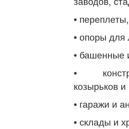
заводов, ст
• переплеты
• опоры для
• башенные 
• констр
козырьков и
• гаражи и а
• склады и 