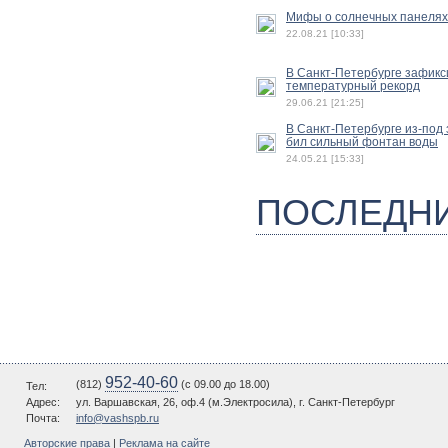
Мифы о солнечных панелях
22.08.21 [10:33]
В Санкт-Петербурге зафик
температурный рекорд
29.06.21 [21:25]
В Санкт-Петербурге из-под
бил сильный фонтан воды
24.05.21 [15:33]
ПОСЛЕДН
952-40-60
(812)
(c 09.00 до 18.00)
Тел:
Адрес:
ул. Варшавская, 26, оф.4 (м.Электросила), г. Санкт-Петербург
Почта:
info@vashspb.ru
Авторские права
|
Реклама на сайте