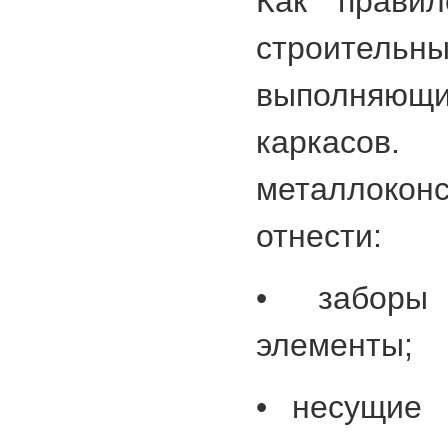
Как правил
строитель
выполняющ
карк
металлоко
отнести:
• заборы
элементы;
• несущие 