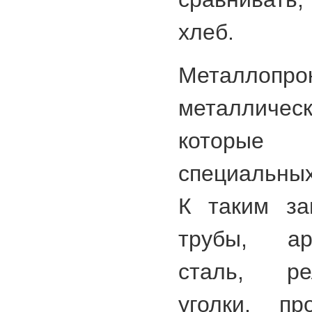
хлеб.
Металло
металличе
которые 
специальных
К таким заг
трубы, ар
сталь, ре
уголки, п