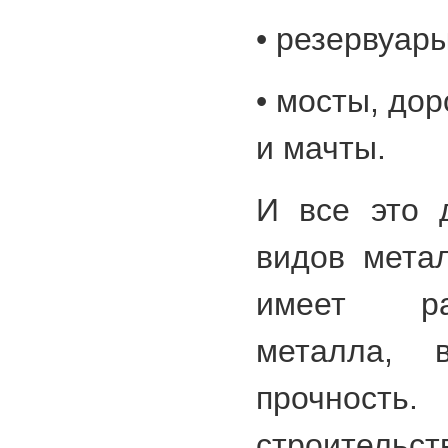
• резервуары
• мосты, до
и мачты.
И все это 
видов метал
имеет ра
металла, 
прочность
строите