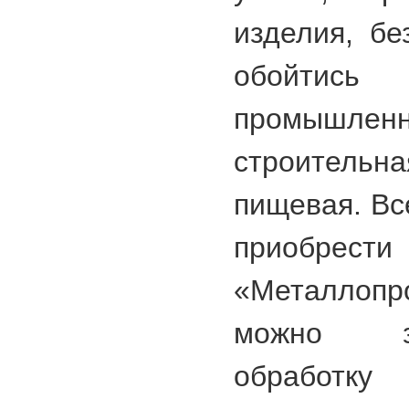
изделия, бе
обойтись
промышлен
строительн
пищевая. Вс
приобрес
«Металло
можно з
обработк